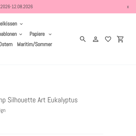
8.2026-12.08.2026
x
elkissen
hablonen
Papiere
Suchen
Einloggen
Einkau
Ostern
Maritim/Sommer
mp Silhouette Art Eukalyptus
ign