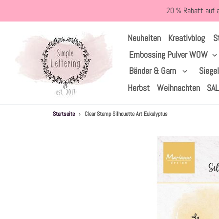
Direkt
20 % Rabatt auf 
zum
Inhalt
S
Neuheiten
Kreativblog
Embossing Pulver WOW
Bänder & Garn
Siege
Herbst
Weihnachten
SA
Startseite
›
Clear Stamp Silhouette Art Eukalyptus