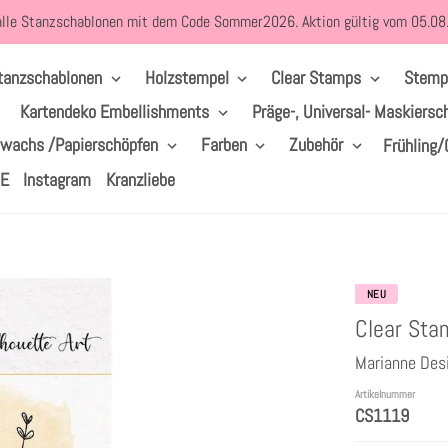
alle Stanzschablonen mit dem Code Sommer2026. Aktion gültig vom 05.0
tanzschablonen
Holzstempel
Clear Stamps
Stemp
Kartendeko Embellishments
Präge-, Universal- Maskiersc
lwachs /Papierschöpfen
Farben
Zubehör
Frühling/
LE
Instagram
Kranzliebe
NEU
Clear Sta
Marianne Des
Artikelnummer
CS1119