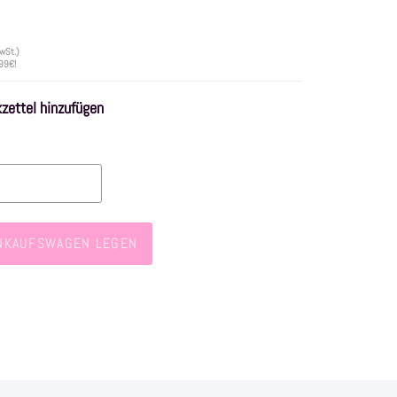
wSt.)
 99€!
ettel hinzufügen
INKAUFSWAGEN LEGEN