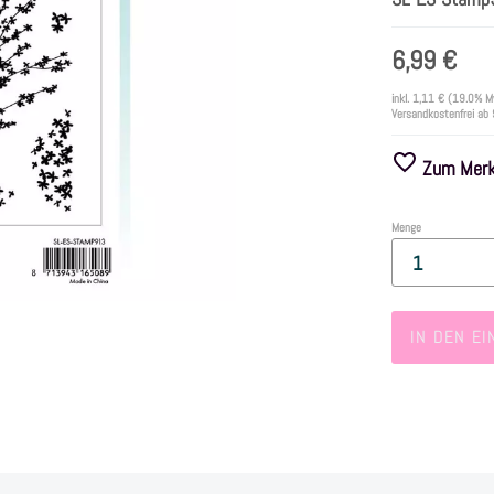
6,99 €
inkl.
1,11 €
(19.0% M
Versandkostenfrei ab
Zum Merkz
Menge
IN DEN E