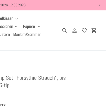
8.2026-12.08.2026
x
elkissen
hablonen
Papiere
Suchen
Einloggen
Einkau
Ostern
Maritim/Sommer
p Set "Forsythie Strauch", bis
-tlg.
913