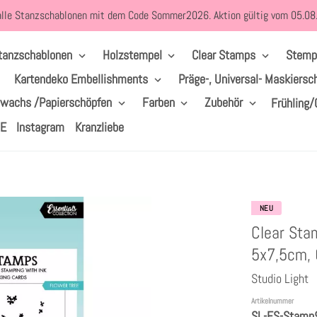
alle Stanzschablonen mit dem Code Sommer2026. Aktion gültig vom 05.0
tanzschablonen
Holzstempel
Clear Stamps
Stemp
Kartendeko Embellishments
Präge-, Universal- Maskiersc
lwachs /Papierschöpfen
Farben
Zubehör
Frühling/
LE
Instagram
Kranzliebe
NEU
Clear Stam
5x7,5cm, 6
Studio Light
Artikelnummer
SL-ES-Stamp