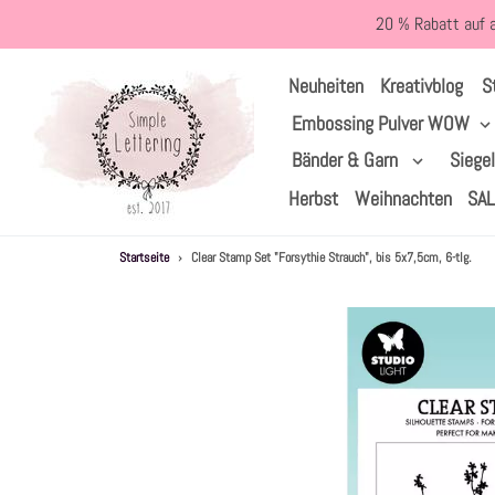
Direkt
20 % Rabatt auf 
zum
Inhalt
S
Neuheiten
Kreativblog
Embossing Pulver WOW
Bänder & Garn
Siege
Herbst
Weihnachten
SA
Startseite
›
Clear Stamp Set "Forsythie Strauch", bis 5x7,5cm, 6-tlg.