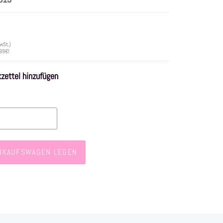
wSt.)
 99€!
ettel hinzufügen
INKAUFSWAGEN LEGEN