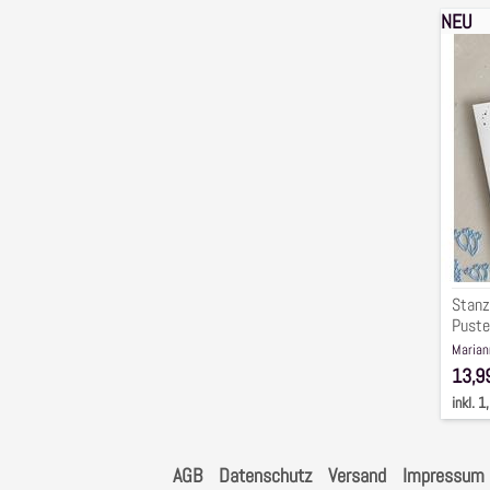
NEU
Stan
Set
"
Alli
/
Pust
XL",
6-
tlg.
Stanz
Puste
Marian
13,9
inkl. 
AGB
Datenschutz
Versand
Impressum