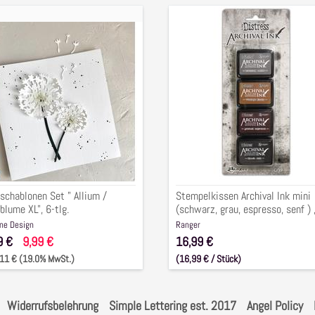
zschablonen
Stempelkissen
Archival
Ink
um
mini
(schwarz,
eblume
grau,
espresso,
senf
)
,
4-
schablonen Set " Allium /
Stempelkissen Archival Ink mini
tlg.
blume XL", 6-tlg.
(schwarz, grau, espresso, senf ) 
4-tlg.
ne Design
Ranger
9 €
9,99 €
16,99 €
1,11 € (19.0% MwSt.)
(16,99 € / Stück)
inkl. 1,11 € (19.0% MwSt.)
Widerrufsbelehrung
Simple Lettering est. 2017
Angel Policy