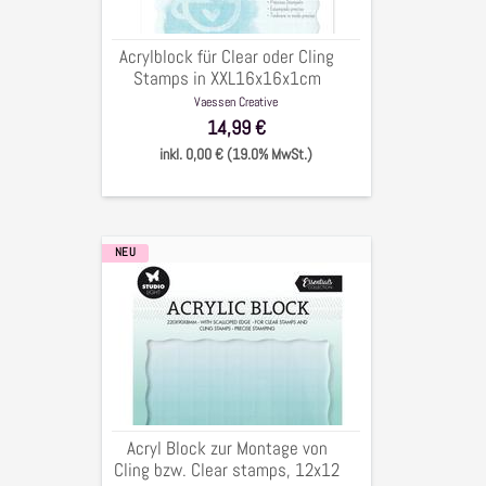
in
XXL16x16x1cm
Acrylblock für Clear oder Cling
Stamps in XXL16x16x1cm
Vaessen Creative
14,99 €
inkl. 0,00 € (19.0% MwSt.)
NEU
Acryl
Block
zur
Montage
von
Cling
bzw.
Clear
Acryl Block zur Montage von
stamps,
Cling bzw. Clear stamps, 12x12
12x12