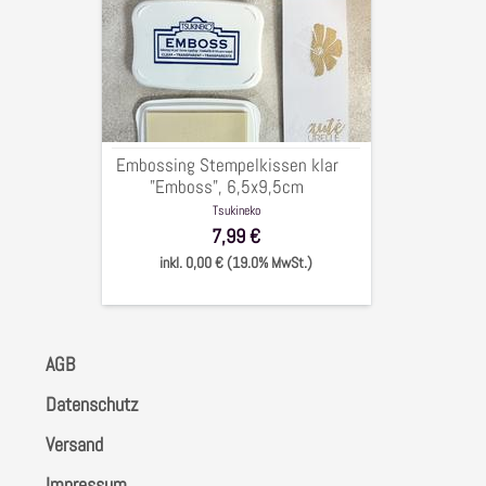
Stempelkissen
klar
"Emboss",
6,5x9,5cm
Embossing Stempelkissen klar
"Emboss", 6,5x9,5cm
Tsukineko
7,99 €
inkl. 0,00 € (19.0% MwSt.)
AGB
Datenschutz
Versand
Impressum