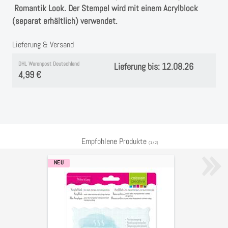
Instagram
Romantik Look. Der Stempel wird mit einem Acrylblock
(separat erhältlich) verwendet.
Kranzliebe
Lieferung & Versand
DHL Warenpost Deutschland
Lieferung bis: 12.08.26
4,99 €
»
Empfohlene Produkte
(
1
/
2
)
NEU
Acrylblock
für
Clear
oder
Cling
Stamps