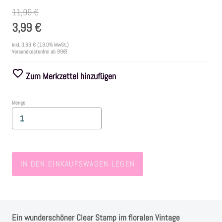
11,99 €
Farben
3,99 €
inkl.
0,63 €
(19.0% MwSt.)
Zubehör
Versandkostenfrei ab 99€!
Zum Merkzettel hinzufügen
Frühling/Ostern
Menge
Maritim/Sommer
Herbst
IN DEN EINKAUFSWAGEN LEGEN
Weihnachten
SALE
Ein wunderschöner Clear Stamp im floralen Vintage