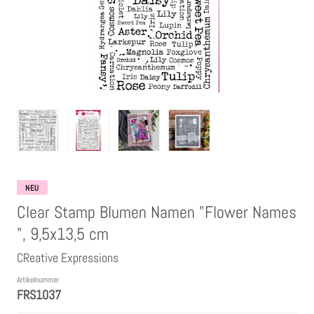
Clear Stamps
Stempelkissen
Embossing Pulver WOW
Kartendeko Embellishments
Präge-, Universal- Maskierschablonen
NEU
Clear Stamp Blumen Namen "Flower Names
Papiere
", 9,5x13,5 cm
CReative Expressions
Bänder & Garn
Artikelnummer
FRS1037
Siegelwachs /Papierschöpfen