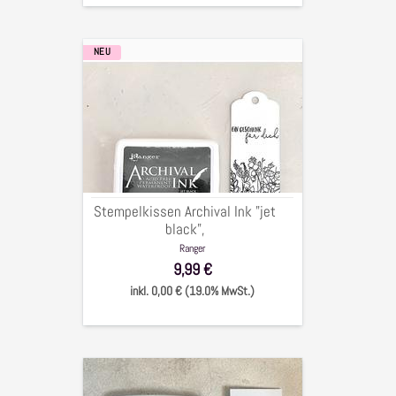
NEU
Stempelkissen
Archival
Ink
"jet
black",
Stempelkissen Archival Ink "jet
black",
Ranger
9,99 €
inkl. 0,00 € (19.0% MwSt.)
Embossing