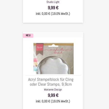
cm
Studio Light
cm
9,99 €
inkl. 0,00 € (19.0% MwSt.)
NEU
Acryl
Stempelblock
für
Cling
oder
Clear
Stamps,
9,9cm
Acryl Stempelblock für Cling
oder Clear Stamps, 9,9cm
Marianne Design
9,99 €
inkl. 0,00 € (19.0% MwSt.)