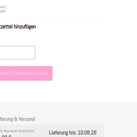
wSt.)
 99€!
ettel hinzufügen
INKAUFSWAGEN LEGEN
eferung & Versand
HL Warenpost Deutschland
Lieferung bis: 10.08.26