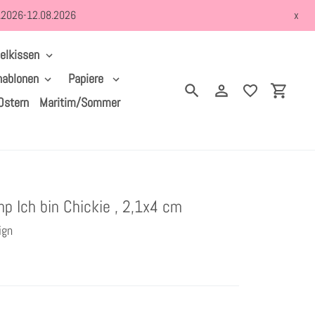
8.2026-12.08.2026
x
elkissen
hablonen
Papiere
Suchen
Einloggen
Einkau
Ostern
Maritim/Sommer
p Ich bin Chickie , 2,1x4 cm
ign