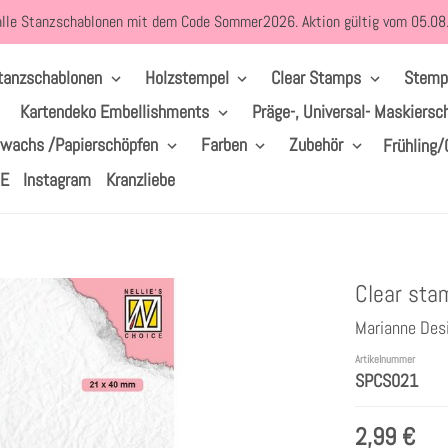
alle Stanzschablonen mit dem Code Sommer2026. Aktion gültig vom 05.0
tanzschablonen
Holzstempel
Clear Stamps
Stemp
Kartendeko Embellishments
Präge-, Universal- Maskiersc
lwachs /Papierschöpfen
Farben
Zubehör
Frühling/
LE
Instagram
Kranzliebe
Clear stam
Marianne Des
Artikelnummer
SPCS021
2,99 €