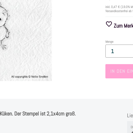
inkl.
0,47 €
(19.0% M
Versandkostenfrei ab
Zum Merkz
Menge
IN DEN E
 Küken. Der Stempel ist 2,1x4cm groß.
Li
D