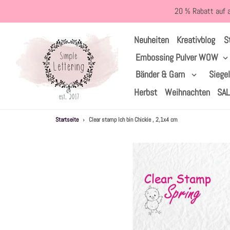
Direkt
20 % Rabatt auf 
zum
Inhalt
S
Neuheiten
Kreativblog
Embossing Pulver WOW
Bänder & Garn
Siege
Herbst
Weihnachten
SA
Startseite
›
Clear stamp Ich bin Chickie , 2,1x4 cm