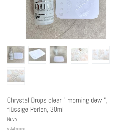
Clear Stamps
Stempelkissen
Embossing Pulver WOW
Kartendeko Embellishments
Präge-, Universal- Maskierschablonen
Papiere
Chrystal Drops clear " morning dew ",
flüssige Perlen, 30ml
Bänder & Garn
Nuvo
Artikelnummer
Siegelwachs /Papierschöpfen