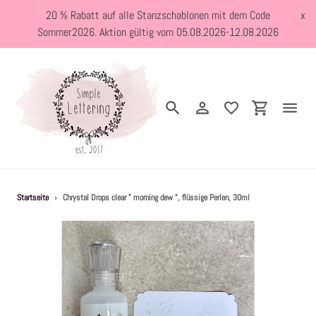
Direkt
20 % Rabatt auf alle Stanzschablonen mit dem Code
x
zum
Sommer2026. Aktion gültig vom 05.08.2026-12.08.2026
Inhalt
Suchen
Einloggen
Einkaufswa
Neuheiten
Startseite
›
Chrystal Drops clear " morning dew ", flüssige Perlen, 30ml
Kreativblog
Stanzschablonen
Holzstempel