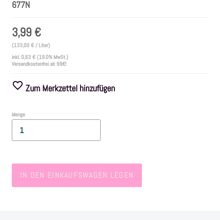
677N
Farben
3,99 €
(133,00 € / Liter)
Zubehör
inkl.
0,63 €
(19.0% MwSt.)
Versandkostenfrei ab 99€!
Frühling/Ostern
Zum Merkzettel hinzufügen
Maritim/Sommer
Menge
Herbst
Weihnachten
IN DEN EINKAUFSWAGEN LEGEN
SALE