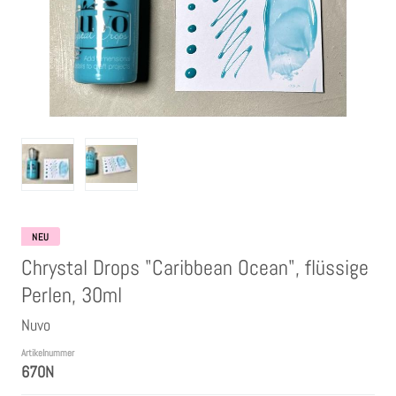
Clear Stamps
Stempelkissen
Embossing Pulver WOW
Kartendeko Embellishments
Präge-, Universal- Maskierschablonen
NEU
Chrystal Drops "Caribbean Ocean", flüssige
Papiere
Perlen, 30ml
Nuvo
Bänder & Garn
Artikelnummer
670N
Siegelwachs /Papierschöpfen