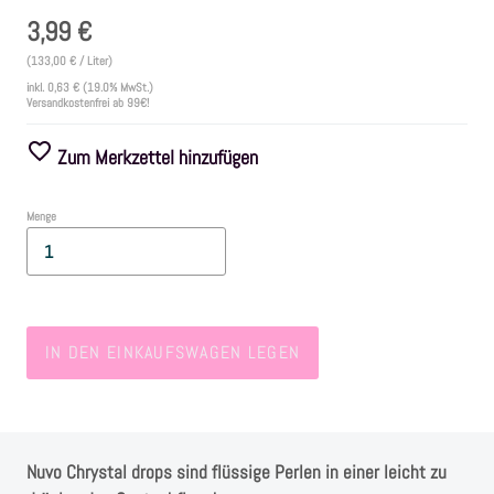
3,99 €
Farben
(133,00 € / Liter)
inkl.
0,63 €
(19.0% MwSt.)
Versandkostenfrei ab 99€!
Zubehör
Zum Merkzettel hinzufügen
Frühling/Ostern
Menge
Maritim/Sommer
Herbst
IN DEN EINKAUFSWAGEN LEGEN
Weihnachten
SALE
Nuvo Chrystal drops sind flüssige Perlen in einer leicht zu