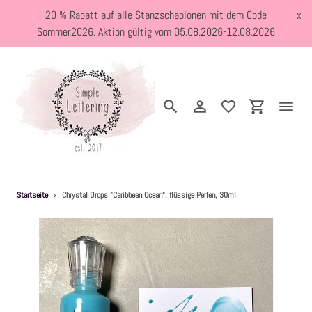
Direkt
20 % Rabatt auf alle Stanzschablonen mit dem Code
x
zum
Sommer2026. Aktion gültig vom 05.08.2026-12.08.2026
Inhalt
Suchen
Einloggen
Einkaufswa
Neuheiten
Startseite
›
Chrystal Drops "Caribbean Ocean", flüssige Perlen, 30ml
Kreativblog
Stanzschablonen
Holzstempel