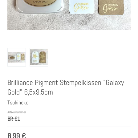
Clear Stamps
Stempelkissen
Embossing Pulver WOW
Kartendeko Embellishments
Brilliance Pigment Stempelkissen "Galaxy
Präge-, Universal- Maskierschablonen
Gold" 6,5x9,5cm
Papiere
Tsukineko
Artikelnummer
BR-91
Bänder & Garn
8,99 €
Siegelwachs /Papierschöpfen