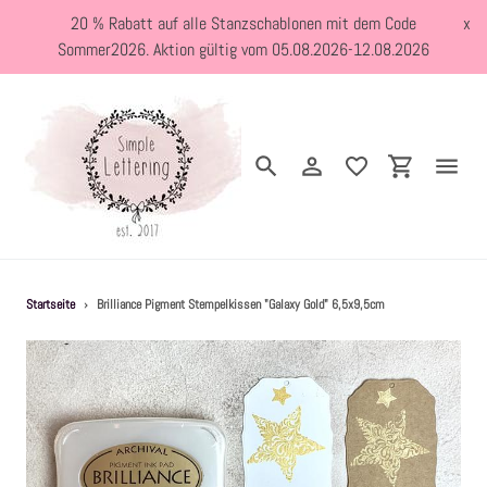
Direkt
20 % Rabatt auf alle Stanzschablonen mit dem Code
x
zum
Sommer2026. Aktion gültig vom 05.08.2026-12.08.2026
Inhalt
Suchen
Einloggen
Einkaufswa
Neuheiten
Startseite
›
Brilliance Pigment Stempelkissen "Galaxy Gold" 6,5x9,5cm
Kreativblog
Stanzschablonen
Holzstempel