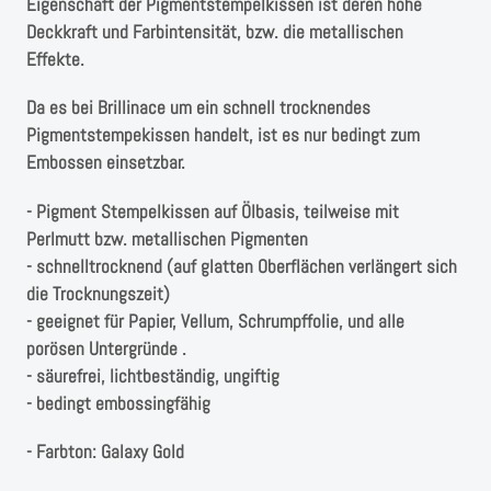
Instagram
Eigenschaft der Pigmentstempelkissen ist deren hohe
Deckkraft und Farbintensität, bzw. die metallischen
Effekte.
Kranzliebe
Da es bei Brillinace um ein schnell trocknendes
Pigmentstempekissen handelt, ist es nur bedingt zum
Embossen einsetzbar.
- Pigment Stempelkissen auf Ölbasis, teilweise mit
Perlmutt bzw. metallischen Pigmenten
- schnelltrocknend (auf glatten Oberflächen verlängert sich
die Trocknungszeit)
- geeignet für Papier, Vellum, Schrumpffolie, und alle
porösen Untergründe .
- säurefrei, lichtbeständig, ungiftig
- bedingt embossingfähig
- Farbton: Galaxy Gold