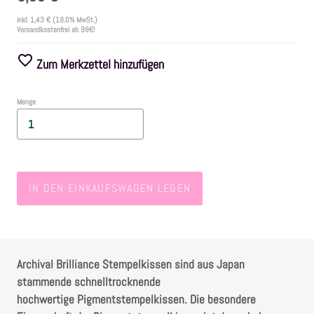
inkl.
1,43 €
(19.0% MwSt.)
Versandkostenfrei ab 99€!
Farben
Zum Merkzettel hinzufügen
Zubehör
Menge
Frühling/Ostern
Maritim/Sommer
IN DEN EINKAUFSWAGEN LEGEN
Herbst
Weihnachten
Archival Brilliance Stempelkissen sind aus Japan
SALE
stammende schnelltrocknende
hochwertige Pigmentstempelkissen. Die besondere