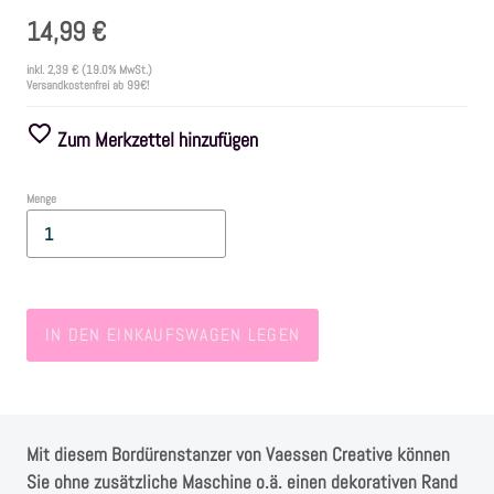
14,99 €
Farben
inkl.
2,39 €
(19.0% MwSt.)
Versandkostenfrei ab 99€!
Zubehör
Zum Merkzettel hinzufügen
Frühling/Ostern
Menge
Maritim/Sommer
Herbst
IN DEN EINKAUFSWAGEN LEGEN
Weihnachten
SALE
Mit diesem Bordürenstanzer von Vaessen Creative können
Sie ohne zusätzliche Maschine o.ä. einen dekorativen Rand