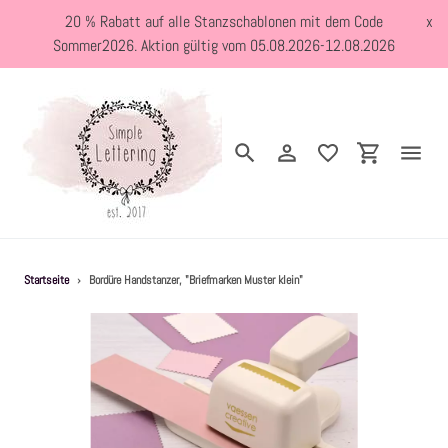
Direkt
20 % Rabatt auf alle Stanzschablonen mit dem Code
x
zum
Sommer2026. Aktion gültig vom 05.08.2026-12.08.2026
Inhalt
Suchen
Einloggen
Einkaufswa
Neuheiten
Startseite
›
Bordüre Handstanzer, "Briefmarken Muster klein"
Kreativblog
Stanzschablonen
Holzstempel