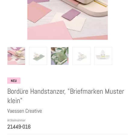
Clear Stamps
Stempelkissen
Embossing Pulver WOW
Kartendeko Embellishments
Präge-, Universal- Maskierschablonen
NEU
Bordüre Handstanzer, "Briefmarken Muster
Papiere
klein"
Vaessen Creative
Bänder & Garn
Artikelnummer
21449-016
Siegelwachs /Papierschöpfen