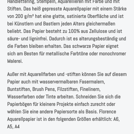
Instagram
Handlettering, Stempeln, Aquarellieren mit Farbe und mit
Stiften. Das heiß gepresste Aquarellpapier mit einem Stärke
von 200 g/m² hat eine glatte, satinierte Oberfläche und ist
Kranzliebe
bei Künstlern und Bastlern jeden Alters gleichermaßen
beliebt. Das Papier besteht zu 100% aus Zellulose und ist
säure- und ligninfrei. Dadurch ist es alterungsbeständig und
die Farben bleiben erhalten. Das schwarze Papier eignet
sich am Besten für metallische Farbtöne oder monochromer
Malerei.
Außer mit Aquarellfarben und -stiften können Sie auf diesem
Papier auch mit wasservermalbaren Fasermalern,
Buntstiften, Brush Pens, Filzstiften, Finelinern,
Wasserfarben oder Tinte arbeiten. Schneiden Sie sich die
Papierbögen für kleinere Projekte einfach zurecht oder
wählen Sie eine andere Papiersorte als Basis. Florence
Aquarellpapier ist in den folgenden Größen erhältlich: A6,
A5, A4