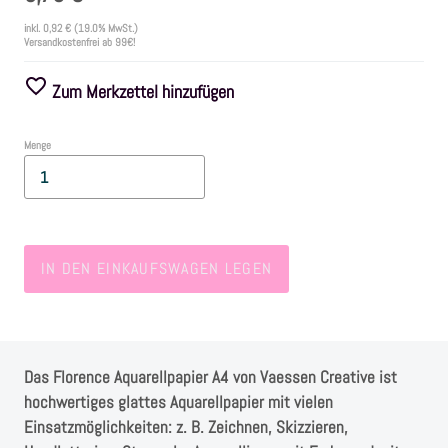
inkl.
0,92 €
(19.0% MwSt.)
Versandkostenfrei ab 99€!
Farben
Zum Merkzettel hinzufügen
Zubehör
Menge
Frühling/Ostern
Maritim/Sommer
IN DEN EINKAUFSWAGEN LEGEN
Herbst
Weihnachten
Das Florence Aquarellpapier A4 von Vaessen Creative ist
SALE
hochwertiges glattes Aquarellpapier mit vielen
Einsatzmöglichkeiten: z. B. Zeichnen, Skizzieren,