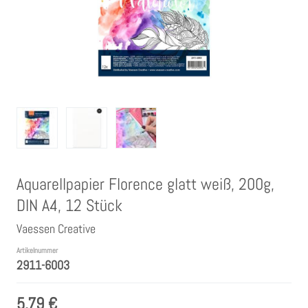
Clear Stamps
Stempelkissen
Embossing Pulver WOW
Kartendeko Embellishments
Aquarellpapier Florence glatt weiß, 200g,
Präge-, Universal- Maskierschablonen
DIN A4, 12 Stück
Papiere
Vaessen Creative
Artikelnummer
2911-6003
Bänder & Garn
5,79 €
Siegelwachs /Papierschöpfen