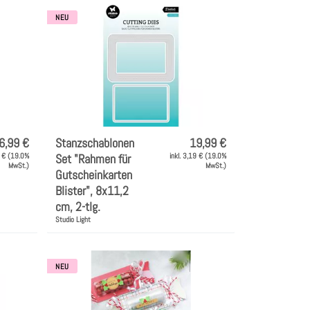
NEU
6,99 €
Stanzschablonen
19,99 €
1 € (19.0%
Set "Rahmen für
inkl. 3,19 € (19.0%
MwSt.)
MwSt.)
Gutscheinkarten
Blister", 8x11,2
cm, 2-tlg.
Studio Light
NEU