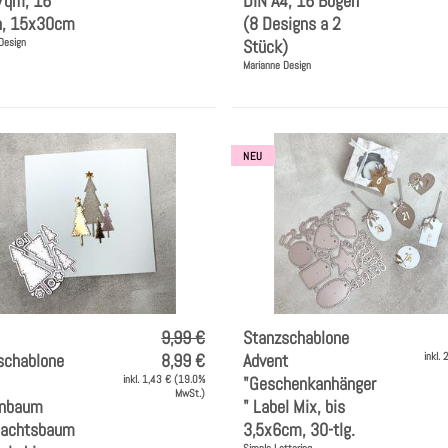
/qm, 16
DIN A4, 16 Bögen
n, 15x30cm
(8 Designs a 2
Design
Stück)
Marianne Design
NEU
9,99 €
Stanzschablone
schablone
8,99 €
Advent
inkl.
inkl. 1,43 € (19.0%
"Geschenkanhänger
MwSt.)
enbaum
" Label Mix, bis
achtsbaum
3,5x6cm, 30-tlg.
Simple Lettering