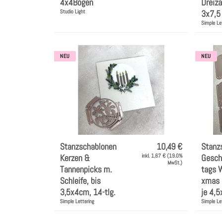
4x4Bögen
Dreiza
Studio Light
3x7,5 
Simple Le
NEU
NEU
Stanzschablonen
10,49 €
Stanz
Kerzen &
inkl. 1,67 € (19.0%
Gesch
MwSt.)
Tannenpicks m.
tags 
Schleife, bis
xmas 
3,5x4cm, 14-tlg.
je 4,5
Simple Lettering
Simple Le