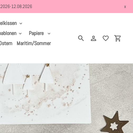
8.2026-12.08.2026
x
elkissen
hablonen
Papiere
Suchen
Einloggen
Einkau
Ostern
Maritim/Sommer