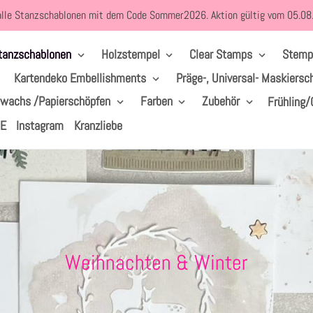
alle Stanzschablonen mit dem Code Sommer2026. Aktion gültig vom 05.0
tanzschablonen
Holzstempel
Clear Stamps
Stemp
Kartendeko Embellishments
Präge-, Universal- Maskiersc
lwachs /Papierschöpfen
Farben
Zubehör
Frühling/
LE
Instagram
Kranzliebe
S
Weihnachten & Winter
a
m