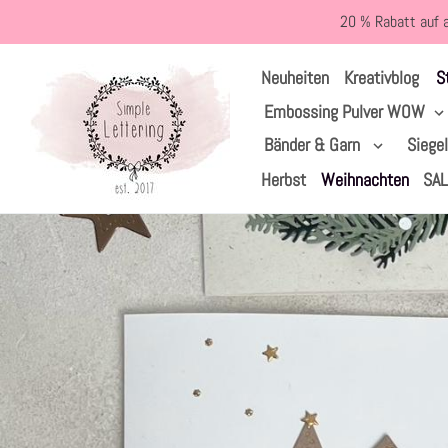
Direkt
20 % Rabatt auf 
zum
Inhalt
S
Neuheiten
Kreativblog
Embossing Pulver WOW
Bänder & Garn
Siege
Herbst
Weihnachten
SA
Startseite
›
Weihnachten & Winter