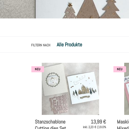
FILTERN NACH
NEU
NEU
Stanzschablone
13,99 €
Maski
Cutting dies Set
inkl. 2,23 € (19.0%
Mixed