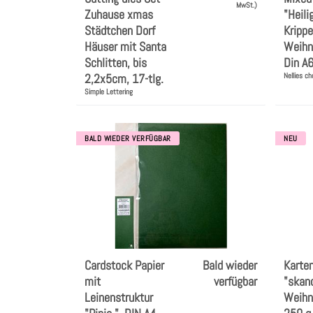
MwSt.)
Zuhause xmas
"Heili
Städtchen Dorf
Krippe
Häuser mit Santa
Weihn
Schlitten, bis
Din A
2,2x5cm, 17-tlg.
Nellies ch
Simple Lettering
BALD WIEDER VERFÜGBAR
NEU
Cardstock Papier
Bald wieder
Karten
mit
verfügbar
"skan
Leinenstruktur
Weihn