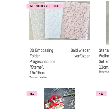
BALD WIEDER VERFÜGBAR
3D Embossing
Bald wieder
Stanz
Folder
verfügbar
Weihn
Prägeschablone
Set x
"Sterne",
11cm, 
15x15cm
Simple Le
Vaessen Creative
NEU
NEU