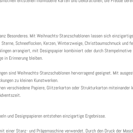
motiven entstehen individuelle Karten und Dekorationen, die Freude berei
nz Besonderes. Mit Weihnachts-Stanzschablonen lassen sich einzigartige 
 Sterne, Schneeflocken, Kerzen, Winterzweige, Christbaumschmuck und fes
ingen arrangiert, mit Designpapier kombiniert oder durch Stempelmotive 
 in Erinnerung bleiben.
ngen sind Weihnachts-Stanzschablonen hervorragend geeignet. Mit ausges
ckungen zu kleinen Kunstwerken.
nen verschiedene Papiere, Glitzerkarton oder Strukturkarton miteinander 
Adventszeit.
eln und Designpapieren entstehen einzigartige Ergebnisse.
 einer Stanz- und Prägemaschine verwendet. Durch den Druck der Maschi