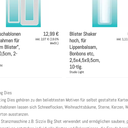
schablonen
12,99 €
Blister Shaker
Rahmen für
inkl. 2,07 € (19.0%
hoch, für
inkl. 1,1
MwSt.)
m Blister",
Lippenbalsam,
0,5cm, 2-
Bonbons etc,
2,5x4,5x9,5cm,
ght
10-tlg.
Studio Light
ng Dies
ing Dies gehören zu den beliebtesten Motiven für selbst gestaltete Kart
chablonen lassen sich Schneeflocken, Weihnachtsbäume, Sterne, Kerzen, 
arton ausstanzen.
Stanzmaschine z.B. Sizzix Big Shot verwendet und ermöglichen saubere, pr