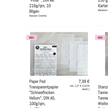
"Pinie ", DIN A4.
250 g
216g/qm, 10
Karte
Bögen
Marianne 
Vaessen Creative
NEU
NEU
Paper Pad
7,99 €
Transparentpapier
inkl. 1,27 € (19.0%
Stanz
MwSt.)
"Schneeflocken
Tanne
Vellum", DIN A5,
Tann
100g/qm,
Weihn