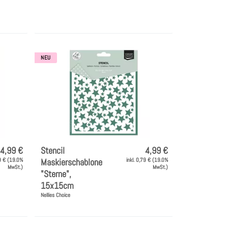
NEU
4,99 €
Stencil
4,99 €
79 € (19.0%
Maskierschablone
inkl. 0,79 € (19.0%
MwSt.)
MwSt.)
"Sterne",
15x15cm
Nellies Choice