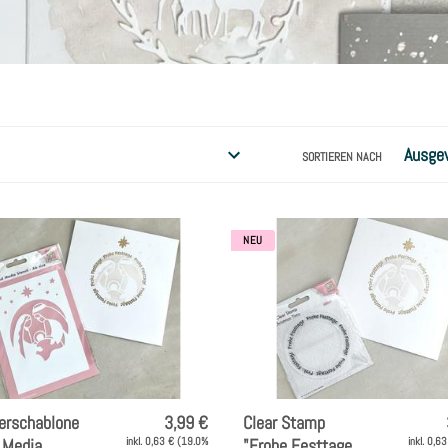
m
l
u
n
SORTIEREN NACH
g
:
NEU
erschablone
3,99 €
Clear Stamp
 Media
inkl. 0,63 € (19.0%
"Frohe Festtage
inkl. 0,6