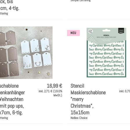
ck, bis
cm, 4-tlg.
ttering
NEU
schablone
16,99 €
Stencil
enkanhänger
inkl. 2,71 € (19.0%
Maskierschablone
inkl. 0,
MwSt.)
Weihnachten
"merry
mit pop ups,
Christmas",
x7cm, 6-tlg.
15x15cm
ttering
Nellies Choice