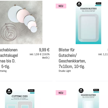
NEU
schablonen
9,99 €
Blister für
achtskugel
inkl. 1,59 € (19.0%
Gutschein/
inkl. 1,1
MwSt.)
mas bis D.
Geschenkkarten,
5-tlg.
7x10cm, 10-tlg.
ttering
Studio Light
NEU