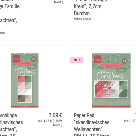
MwSt.)
ge Familie
Kreis", 7,7cm
Durchm.
achten",
Nellies Choice
6
oice
NEU
rohlinge
7,99 €
Paper Pad
dinavisches
inkl. 1,27 € (19.0%
"skandinavisches
inkl. 1,2
MwSt.)
achten",
Weihnachten",