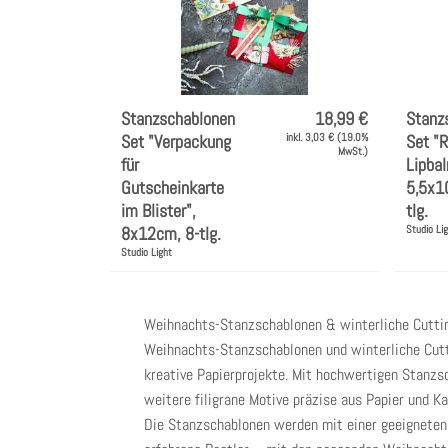
Stanzschablonen
18,99 €
Stanz
Set "Verpackung
inkl. 3,03 € (19.0%
Set "
MwSt.)
für
Lipbal
Gutscheinkarte
5,5x1
im Blister",
tlg.
8x12cm, 8-tlg.
Studio Li
Studio Light
Weihnachts-Stanzschablonen & winterliche Cutti
Weihnachts-Stanzschablonen und winterliche Cutt
kreative Papierprojekte. Mit hochwertigen Stanzs
weitere filigrane Motive präzise aus Papier und K
Die Stanzschablonen werden mit einer geeigneten 