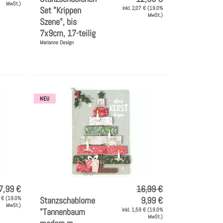
MwSt.)
Set "Krippen
inkl. 2,07 € (19.0%
MwSt.)
Szene", bis
7x9cm, 17-teilig
Marianne Design
NEU
7,99 €
16,99 €
7 € (19.0%
Stanzschablome
9,99 €
MwSt.)
"Tannenbaum
inkl. 1,59 € (19.0%
MwSt.)