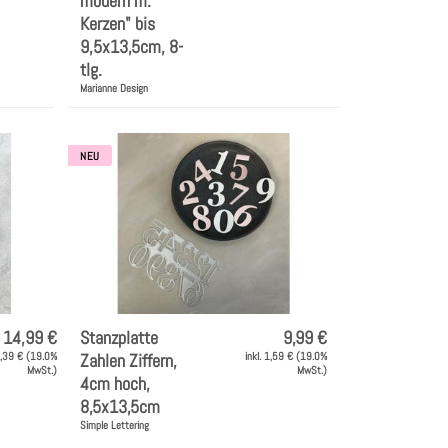
modern m.
Kerzen" bis
9,5x13,5cm, 8-
tlg.
Marianne Design
NEU
14,99 €
Stanzplatte
9,99 €
 2,39 € (19.0%
Zahlen Ziffern,
inkl. 1,59 € (19.0%
MwSt.)
MwSt.)
4cm hoch,
8,5x13,5cm
Simple Lettering