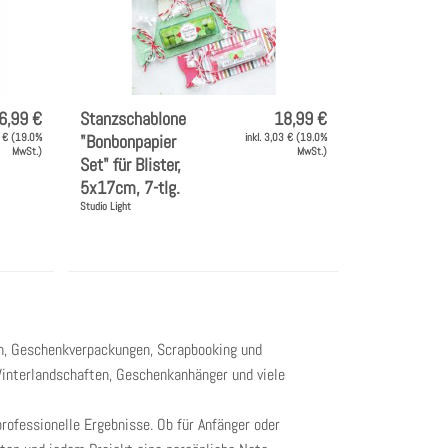
6,99 €
Stanzschablone
18,99 €
1 € (19.0%
"Bonbonpapier
inkl. 3,03 € (19.0%
MwSt.)
MwSt.)
Set" für Blister,
5x17cm, 7-tlg.
Studio Light
en, Geschenkverpackungen, Scrapbooking und
Winterlandschaften, Geschenkanhänger und viele
ofessionelle Ergebnisse. Ob für Anfänger oder