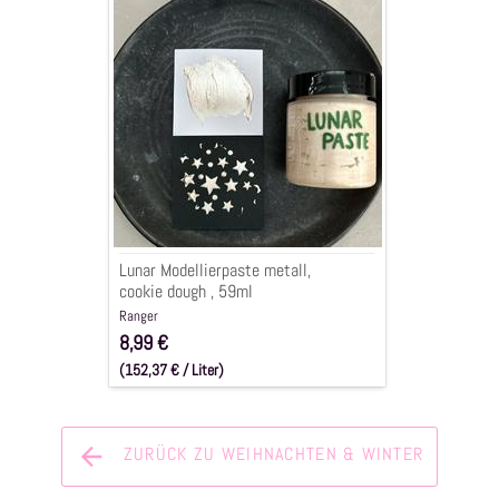
Modellierpaste
metall,
cookie
dough
,
59ml
Lunar Modellierpaste metall,
cookie dough , 59ml
Ranger
8,99 €
(152,37 € / Liter)
inkl. 1,27 € (19.0% MwSt.)
ZURÜCK ZU WEIHNACHTEN & WINTER