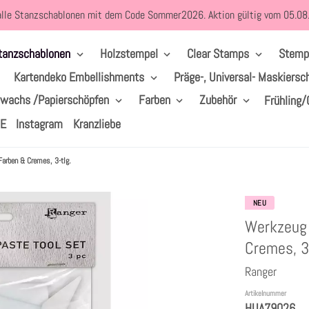
alle Stanzschablonen mit dem Code Sommer2026. Aktion gültig vom 05.0
tanzschablonen
Holzstempel
Clear Stamps
Stemp
Kartendeko Embellishments
Präge-, Universal- Maskiersc
lwachs /Papierschöpfen
Farben
Zubehör
Frühling/
LE
Instagram
Kranzliebe
Farben & Cremes, 3-tlg.
NEU
Werkzeug 
Cremes, 3-
Ranger
Artikelnummer
HUA79026