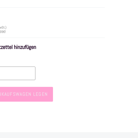
wSt.)
 99€!
ettel hinzufügen
INKAUFSWAGEN LEGEN