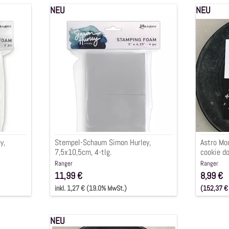
NEU
NEU
Stempel-
Astro
Schaum
Modelli
Simon
glitter,
Hurley,
cookie
7,5x10,5cm,
dough,
4-
59ml
tlg.
y,
Stempel-Schaum Simon Hurley,
Astro Mod
7,5x10,5cm, 4-tlg.
cookie d
Ranger
Ranger
11,99 €
8,99 €
inkl. 1,27 € (19.0% MwSt.)
(152,37 € 
inkl. 1,27
NEU
Lunar