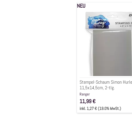
NEU
Stempel-
Schaum
Simon
Hurley,
11,5x14,5cm,
2-
tlg.
Stempel-Schaum Simon Hurle
11,5x14,5cm, 2-tlg.
Ranger
11,99 €
inkl. 1,27 € (19.0% MwSt.)