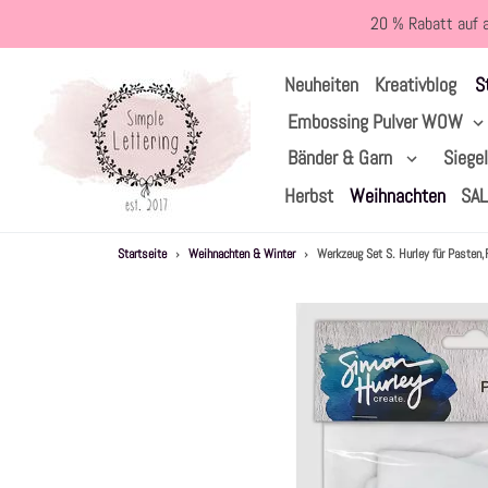
Direkt
20 % Rabatt auf 
zum
Inhalt
S
Neuheiten
Kreativblog
Embossing Pulver WOW
Bänder & Garn
Siege
Herbst
Weihnachten
SA
Startseite
›
Weihnachten & Winter
›
Werkzeug Set S. Hurley für Pasten,