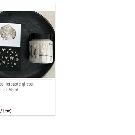
erpaste
ellierpaste glitter,
ough, 59ml
/ Liter)
 € (19.0% MwSt.)