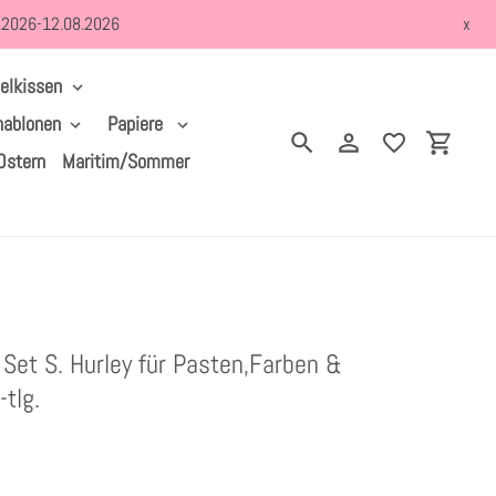
8.2026-12.08.2026
x
elkissen
hablonen
Papiere
Suchen
Einloggen
Einkau
Ostern
Maritim/Sommer
Set S. Hurley für Pasten,Farben &
tlg.