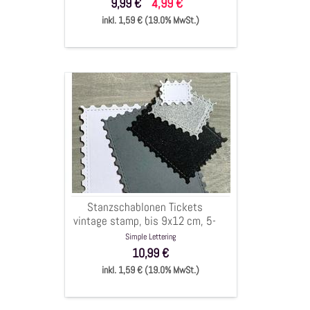
9,99 €
4,99 €
inkl. 1,59 € (19.0% MwSt.)
Stanzschablonen
Tickets
vintage
stamp,
bis
9x12
cm,
5-
Stanzschablonen Tickets
tlg.
vintage stamp, bis 9x12 cm, 5-
tlg.
Simple Lettering
10,99 €
inkl. 1,59 € (19.0% MwSt.)