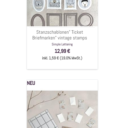
vintage
stamps
bis
4,5x6,5
cm,
Stanzschablonen" Ticket
8-
Briefmarken" vintage stamps
tlg.
bis 4,5x6,5 cm, 8-tlg.
Simple Lettering
12,99 €
inkl. 1,59 € (19.0% MwSt.)
NEU
Stanzschablone
"Ticket
Ticketbogen",
9,5x9,5cm