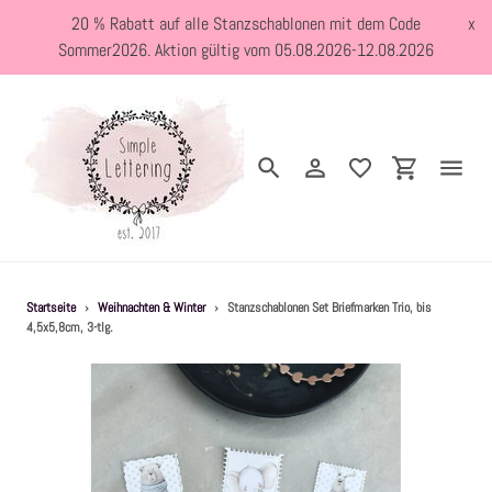
Direkt
20 % Rabatt auf alle Stanzschablonen mit dem Code
x
zum
Sommer2026. Aktion gültig vom 05.08.2026-12.08.2026
Inhalt
Suchen
Einloggen
Einkaufswa
Neuheiten
Startseite
›
Weihnachten & Winter
›
Stanzschablonen Set Briefmarken Trio, bis
4,5x5,8cm, 3-tlg.
Kreativblog
Stanzschablonen
Holzstempel