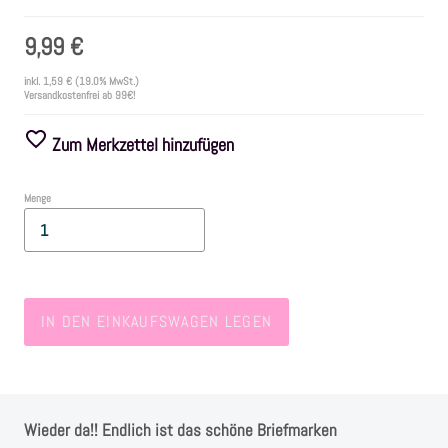
9,99 €
Farben
inkl.
1,59 €
(19.0% MwSt.)
Versandkostenfrei ab 99€!
Zubehör
Zum Merkzettel hinzufügen
Frühling/Ostern
Menge
Maritim/Sommer
Herbst
IN DEN EINKAUFSWAGEN LEGEN
Weihnachten
SALE
Wieder da!! Endlich ist das schöne Briefmarken