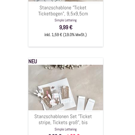
Stanzschablone "Ticket
Ticketbogen", 9,5x9,5cm
Simple Lettering
9,99 €
inkl. 1,59 € (19.0% MwSt.)
NEU
Stanzschablonen
Set
"Ticket
stripe,
Tickets
groß",
bis
1,5x10,5cm,
Stanzschablonen Set "Ticket
3-
stripe, Tickets groß", bis
tlg.
1,5x10,5cm, 3-tlg.
Simple Lettering