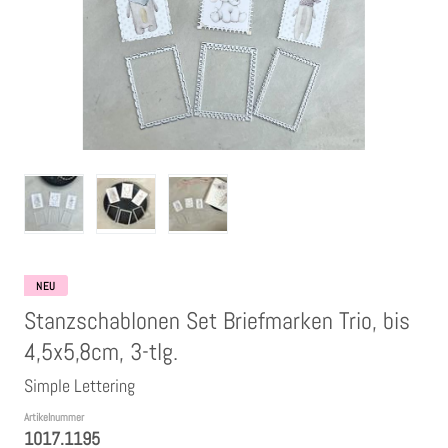
Clear Stamps
Stempelkissen
Embossing Pulver WOW
Kartendeko Embellishments
Präge-, Universal- Maskierschablonen
NEU
Stanzschablonen Set Briefmarken Trio, bis
Papiere
4,5x5,8cm, 3-tlg.
Simple Lettering
Bänder & Garn
Artikelnummer
1017.1195
Siegelwachs /Papierschöpfen