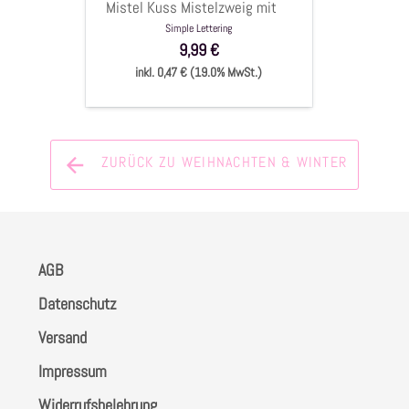
Mistel Kuss Mistelzweig mit
tlg.
Schleife, 7x7cm, 4-tlg.
Simple Lettering
9,99 €
inkl. 0,47 € (19.0% MwSt.)
ZURÜCK ZU WEIHNACHTEN & WINTER
AGB
Datenschutz
Versand
Impressum
Widerrufsbelehrung