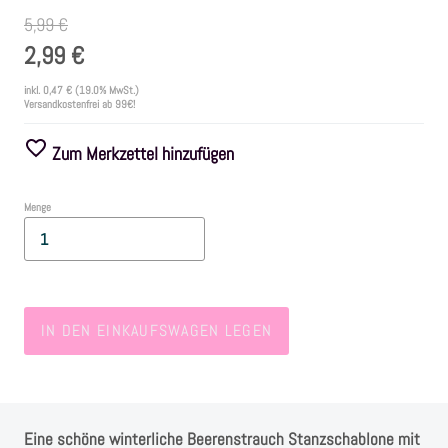
5,99 €
Farben
2,99 €
inkl.
0,47 €
(19.0% MwSt.)
Zubehör
Versandkostenfrei ab 99€!
Zum Merkzettel hinzufügen
Frühling/Ostern
Menge
Maritim/Sommer
Herbst
IN DEN EINKAUFSWAGEN LEGEN
Weihnachten
SALE
Eine schöne winterliche Beerenstrauch Stanzschablone mit