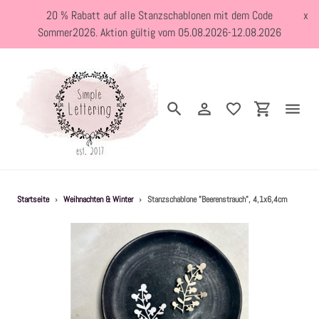
Direkt
20 % Rabatt auf alle Stanzschablonen mit dem Code
x
zum
Sommer2026. Aktion gültig vom 05.08.2026-12.08.2026
Inhalt
Suchen
Einloggen
Einkaufswa
Neuheiten
Startseite
›
Weihnachten & Winter
›
Stanzschablone "Beerenstrauch", 4,1x6,4cm
Kreativblog
Stanzschablonen
Holzstempel