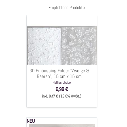
Empfohlene Produkte
3D
Embossing
Folder
"Zweige
&
Beeren",
15
cm
3D Embossing Folder "Zweige &
x
Beeren", 15 cm x 15 cm
15
Nellies choice
cm
6,99 €
inkl. 0,47 € (19.0% MwSt.)
NEU
Stanzschablone