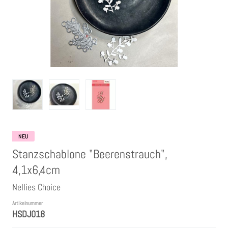
Clear Stamps
Stempelkissen
Embossing Pulver WOW
Kartendeko Embellishments
Präge-, Universal- Maskierschablonen
NEU
Stanzschablone "Beerenstrauch",
Papiere
4,1x6,4cm
Nellies Choice
Bänder & Garn
Artikelnummer
HSDJ018
Siegelwachs /Papierschöpfen