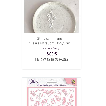
"Beerenstrauch",
4x9,5cm
Stanzschablone
"Beerenstrauch", 4x9,5cm
Marianne Design
6,99 €
inkl. 0,47 € (19.0% MwSt.)
Stencil
Maskierschablone
"
Zweige
&