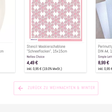
15x15cm
Töne"
DIN
A4,
120g/q
10-
tlg.
Stencil Maskierschablone
Perlmutt
5cm
"Schneeflocken", 15x15cm
DIN A4, 
Nellies Choice
Simple Let
4,49 €
8,99 €
inkl. 0,95 € (19.0% MwSt.)
inkl. 0,95
ZURÜCK ZU WEIHNACHTEN & WINTER