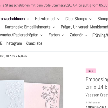
alle Stanzschablonen mit dem Code Sommer2026. Aktion gültig vom 05.0
tanzschablonen
Holzstempel
Clear Stamps
Stemp
Kartendeko Embellishments
Präge-, Universal- Maskiersc
lwachs /Papierschöpfen
Farben
Zubehör
Frühling/
LE
Instagram
Kranzliebe
cke ", 10,7 cm x 14,6 cm
NEU
Embossing
cm x 14,
Vaessen Crea
Artikelnummer
100605-154