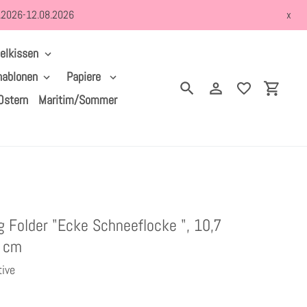
8.2026-12.08.2026
x
elkissen
hablonen
Papiere
Suchen
Einloggen
Einkau
Ostern
Maritim/Sommer
 Folder "Ecke Schneeflocke ", 10,7
6 cm
tive