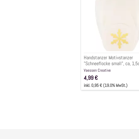
small",
ca,
1,5cm
Handstanzer Motivstanzer
"Schneeflocke small", ca, 1,
Vaessen Creative
4,99 €
inkl. 0,95 € (19.0% MwSt.)