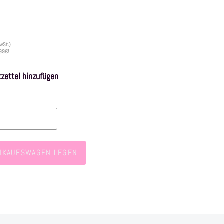
wSt.)
 99€!
ettel hinzufügen
INKAUFSWAGEN LEGEN