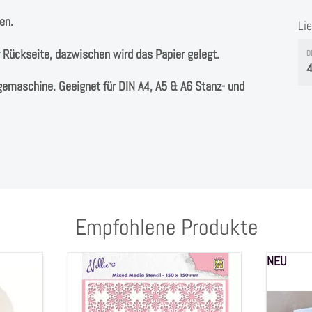
en.
Li
r Rückseite, dazwischen wird das Papier gelegt.
D
4
gemaschine. Geeignet für DIN A4, A5 & A6 Stanz- und
Empfohlene Produkte
NEU
Stencil
Perlmut
Maskierschablone
Mix
"Schneeflocken",
"kalte