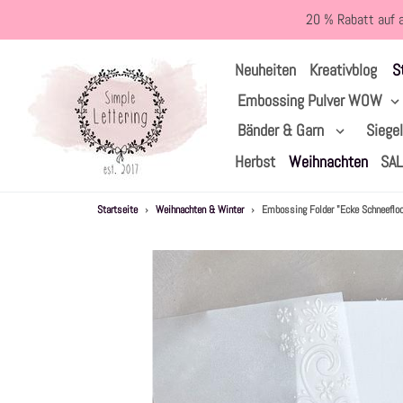
Direkt
20 % Rabatt auf 
zum
Inhalt
S
Neuheiten
Kreativblog
Embossing Pulver WOW
Bänder & Garn
Siege
Herbst
Weihnachten
SA
Startseite
›
Weihnachten & Winter
›
Embossing Folder "Ecke Schneeflo