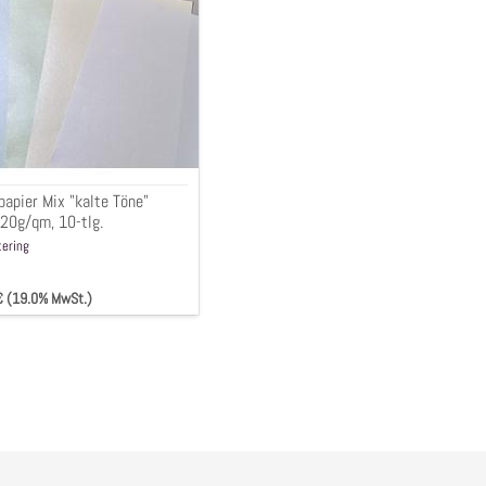
m,
papier Mix "kalte Töne"
120g/qm, 10-tlg.
tering
 € (19.0% MwSt.)