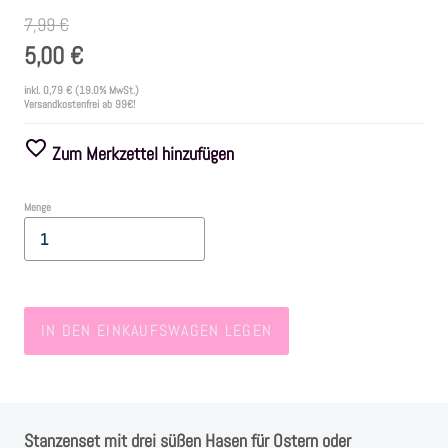
7,99 €
Farben
5,00 €
inkl.
0,79 €
(19.0% MwSt.)
Zubehör
Versandkostenfrei ab 99€!
Zum Merkzettel hinzufügen
Frühling/Ostern
Menge
Maritim/Sommer
Herbst
IN DEN EINKAUFSWAGEN LEGEN
Weihnachten
SALE
Stanzenset mit drei süßen Hasen für Ostern oder