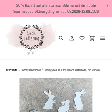
Direkt
20 % Rabatt auf alle Stanzschablonen mit dem Code
x
zum
Sommer2026. Aktion gültig vom 05.08.2026-12.08.2026
Inhalt
Suchen
Einloggen
Einkaufswa
Neuheiten
Startseite
›
Stanzschablonen / Cutting dies Trio drei Hasen Osterhase, bis 3x5cm
Kreativblog
Stanzschablonen
Holzstempel