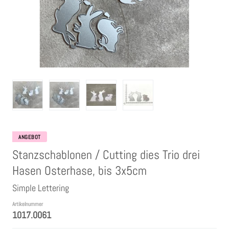
Clear Stamps
Stempelkissen
Embossing Pulver WOW
Kartendeko Embellishments
Präge-, Universal- Maskierschablonen
ANGEBOT
Stanzschablonen / Cutting dies Trio drei
Papiere
Hasen Osterhase, bis 3x5cm
Simple Lettering
Bänder & Garn
Artikelnummer
1017.0061
Siegelwachs /Papierschöpfen