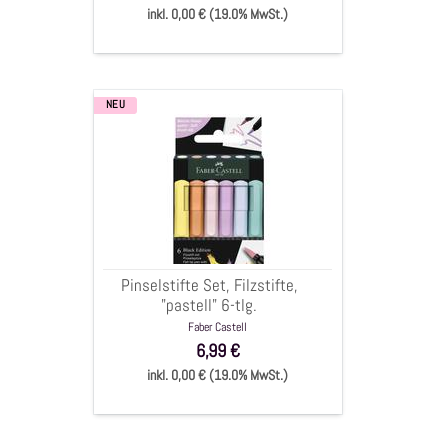
inkl. 0,00 € (19.0% MwSt.)
NEU
Pinselstifte
Set,
Filzstifte,
"pastell"
6-
tlg.
Pinselstifte Set, Filzstifte,
"pastell" 6-tlg.
Faber Castell
6,99 €
inkl. 0,00 € (19.0% MwSt.)