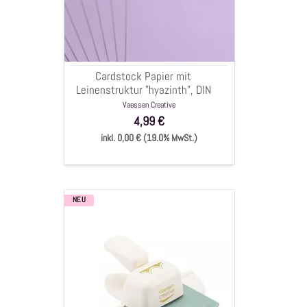
Leinenstruktur
"hyazinth",
DIN
A4.
216g/qm,
Cardstock Papier mit
10
Leinenstruktur "hyazinth", DIN
Bögen
A4. 216g/qm, 10 Bögen
Vaessen Creative
4,99 €
inkl. 0,00 € (19.0% MwSt.)
NEU
Bordürenstanzer
Handstanzer,
"gestitchter
Scallop"