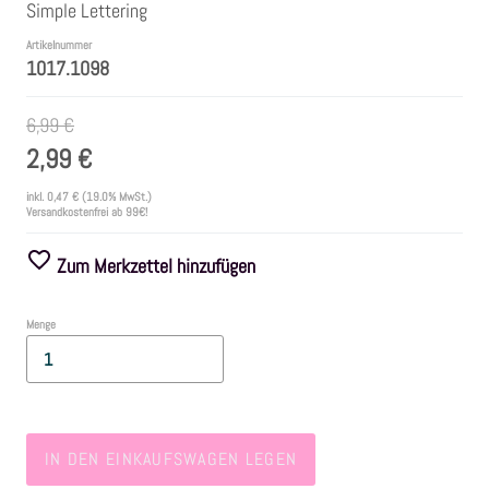
Simple Lettering
Artikelnummer
Farben
1017.1098
Zubehör
6,99 €
2,99 €
Frühling/Ostern
inkl.
0,47 €
(19.0% MwSt.)
Versandkostenfrei ab 99€!
Maritim/Sommer
Zum Merkzettel hinzufügen
Herbst
Menge
Weihnachten
SALE
IN DEN EINKAUFSWAGEN LEGEN