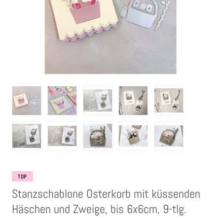
Clear Stamps
Stempelkissen
Embossing Pulver WOW
Kartendeko Embellishments
Präge-, Universal- Maskierschablonen
Papiere
TOP
Bänder & Garn
Stanzschablone Osterkorb mit küssenden
Häschen und Zweige, bis 6x6cm, 9-tlg.
Siegelwachs /Papierschöpfen