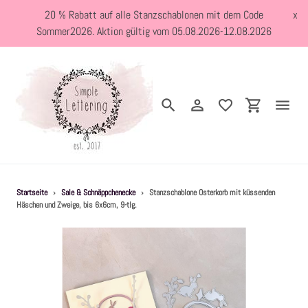
Direkt
20 % Rabatt auf alle Stanzschablonen mit dem Code
x
zum
Sommer2026. Aktion gültig vom 05.08.2026-12.08.2026
Inhalt
Suchen
Einloggen
Einkaufswa
Neuheiten
Startseite
›
Sale & Schnäppchenecke
›
Stanzschablone Osterkorb mit küssenden
Häschen und Zweige, bis 6x6cm, 9-tlg.
Kreativblog
Stanzschablonen
Holzstempel