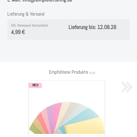
Lieferung & Versand
DHL Warenpost Deutschland
Lieferung bis: 12.08.26
4,99 €
»
Empfohlene Produkte
(
1
/
2
)
NEU
Cardstock
Tonkarton
Papier,
glatt,
"modernes
Pastell",
11,4x30,5
cm,