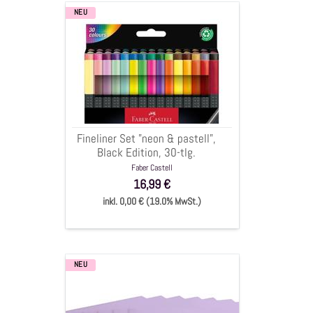
NEU
Fineliner
Set
"neon
&
pastell",
Black
Edition,
30-
Fineliner Set "neon & pastell",
tlg.
Black Edition, 30-tlg.
Faber Castell
16,99 €
inkl. 0,00 € (19.0% MwSt.)
NEU
Cardstock
Papier
mit