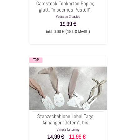
Cardstock Tonkarton Papier,
216g/qm,
glatt, "modernes Pastell",
60
11,4x30,5 cm, 216g/qm, 60
Vaessen Creative
Bögen
Bögen
19,99 €
inkl. 0,00 € (19.0% MwSt.)
TOP
Stanzschablone
Label
Tags
Anhänger
"Ostern",
bis
7x7,5cm,
4-
Stanzschablone Label Tags
tlg.
Anhänger "Ostern", bis
7x7,5cm, 4-tlg.
Simple Lettering
14,99 €
11,99 €