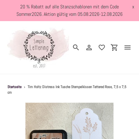
Direkt
20 % Rabatt auf alle Stanzschablonen mit dem Code
x
zum
Sommer2026. Aktion gültig vom 05.08.2026-12.08.2026
Inhalt
Suchen
Einloggen
Einkaufswa
Neuheiten
Startseite
›
Tim Holtz Distress Ink Tusche Stempelkissen Tattered Rose, 7,5 x 7,5
cm
Kreativblog
Stanzschablonen
Holzstempel