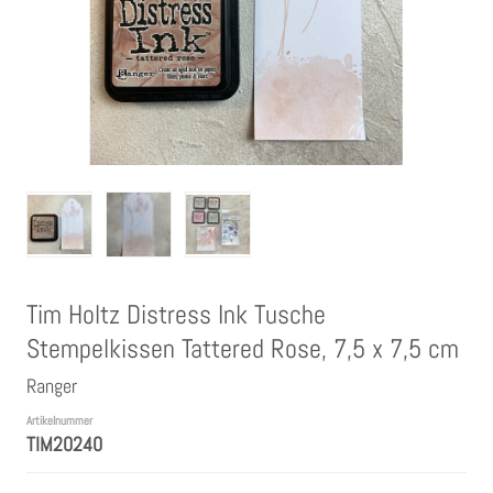
Clear Stamps
Stempelkissen
Embossing Pulver WOW
Kartendeko Embellishments
Präge-, Universal- Maskierschablonen
Tim Holtz Distress Ink Tusche
Stempelkissen Tattered Rose, 7,5 x 7,5 cm
Papiere
Ranger
Bänder & Garn
Artikelnummer
TIM20240
Siegelwachs /Papierschöpfen