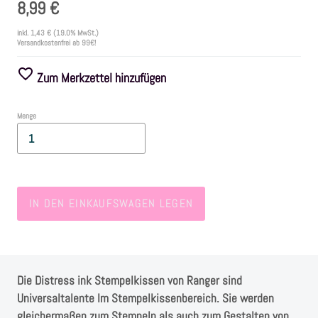
8,99 €
inkl.
1,43 €
(19.0% MwSt.)
Farben
Versandkostenfrei ab 99€!
Zubehör
Zum Merkzettel hinzufügen
Frühling/Ostern
Menge
Maritim/Sommer
Herbst
IN DEN EINKAUFSWAGEN LEGEN
Weihnachten
SALE
Die Distress ink Stempelkissen von Ranger sind
Universaltalente Im Stempelkissenbereich. Sie werden
gleichermaßen zum Stempeln als auch zum Gestalten von