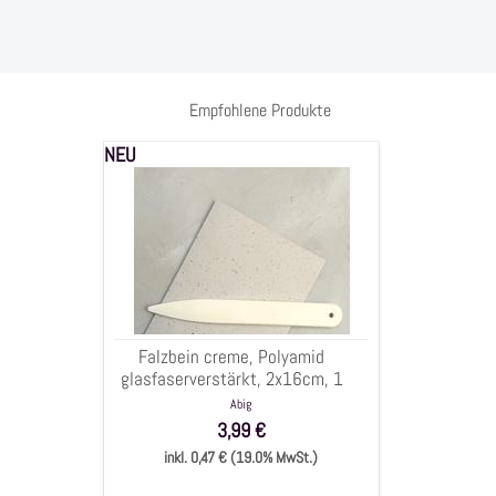
Empfohlene Produkte
NEU
Falzbein
creme,
Polyamid
glasfaserverstärkt,
2x16cm,
1
Stück
Falzbein creme, Polyamid
glasfaserverstärkt, 2x16cm, 1
Stück
Abig
3,99 €
inkl. 0,47 € (19.0% MwSt.)