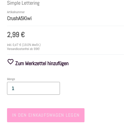
Simple Lettering
Artikelnummer
Farben
CrushA5Kiwi
Zubehör
2,99 €
inkl.
0,47 €
(19.0% MwSt.)
Frühling/Ostern
Versandkostenfrei ab 99€!
Zum Merkzettel hinzufügen
Maritim/Sommer
Menge
Herbst
Weihnachten
SALE
IN DEN EINKAUFSWAGEN LEGEN