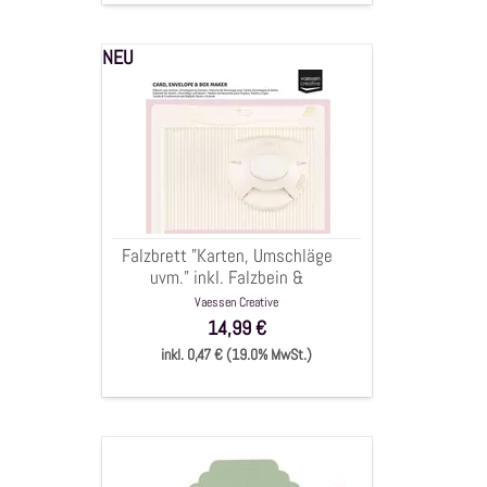
NEU
Falzbrett
"Karten,
Umschläge
uvm."
inkl.
Falzbein
&
Eckstanzer,
Falzbrett "Karten, Umschläge
16x21cm,
uvm." inkl. Falzbein &
3-
Eckstanzer, 16x21cm, 3-tlg.
Vaessen Creative
tlg.
14,99 €
inkl. 0,47 € (19.0% MwSt.)
3
in1