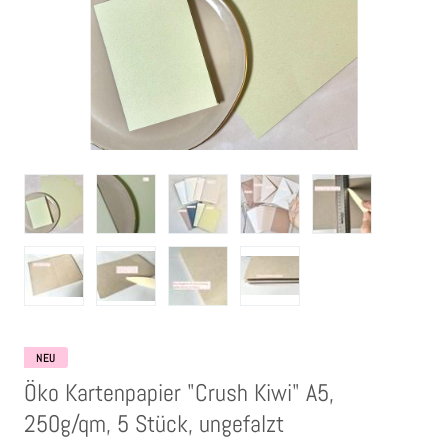
Clear Stamps
Stempelkissen
Embossing Pulver WOW
Kartendeko Embellishments
Präge-, Universal- Maskierschablonen
Papiere
NEU
Bänder & Garn
Öko Kartenpapier "Crush Kiwi" A5,
250g/qm, 5 Stück, ungefalzt
Siegelwachs /Papierschöpfen