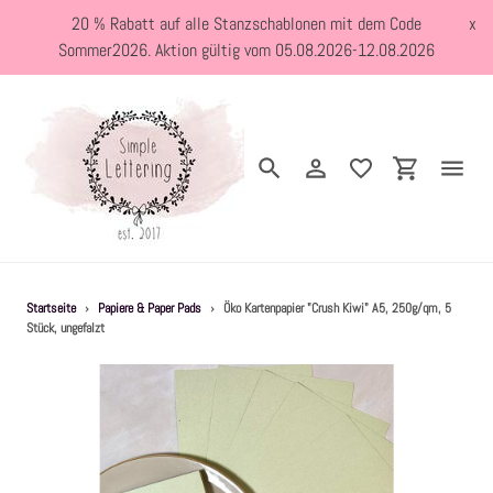
Direkt
20 % Rabatt auf alle Stanzschablonen mit dem Code
x
zum
Sommer2026. Aktion gültig vom 05.08.2026-12.08.2026
Inhalt
Suchen
Einloggen
Einkaufswa
Neuheiten
Startseite
›
Papiere & Paper Pads
›
Öko Kartenpapier "Crush Kiwi" A5, 250g/qm, 5
Stück, ungefalzt
Kreativblog
Stanzschablonen
Holzstempel