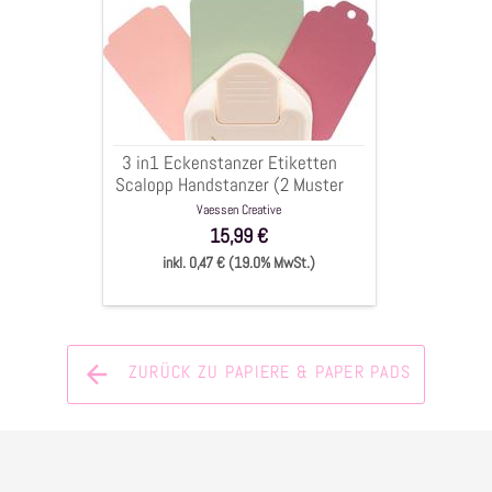
Eckenstanzer
Etiketten
Scalopp
Handstanzer
(2
Muster
3 in1 Eckenstanzer Etiketten
&
Scalopp Handstanzer (2 Muster
Lochstanze)
& Lochstanze)
Vaessen Creative
15,99 €
inkl. 0,47 € (19.0% MwSt.)
ZURÜCK ZU PAPIERE & PAPER PADS