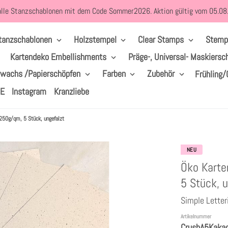
alle Stanzschablonen mit dem Code Sommer2026. Aktion gültig vom 05.0
tanzschablonen
Holzstempel
Clear Stamps
Stemp
Kartendeko Embellishments
Präge-, Universal- Maskiersc
lwachs /Papierschöpfen
Farben
Zubehör
Frühling/
LE
Instagram
Kranzliebe
 250g/qm, 5 Stück, ungefalzt
NEU
Öko Karte
5 Stück, u
Simple Letter
Artikelnummer
CrushA5Kaka