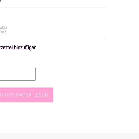
wSt.)
 99€!
ettel hinzufügen
INKAUFSWAGEN LEGEN