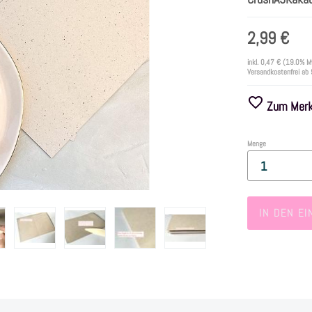
2,99 €
inkl.
0,47 €
(19.0% M
Versandkostenfrei ab
Zum Merkz
Menge
IN DEN E