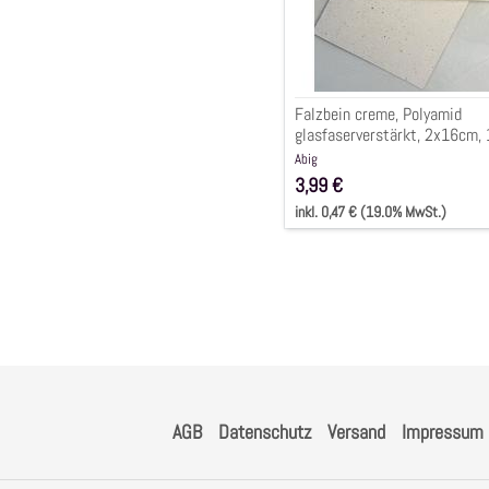
Falzbein creme, Polyamid
glasfaserverstärkt, 2x16cm, 
Stück
Abig
3,99 €
inkl. 0,47 € (19.0% MwSt.)
AGB
Datenschutz
Versand
Impressum