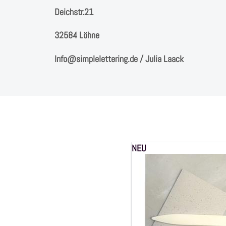
Deichstr.21
32584 Löhne
Info@simplelettering.de / Julia Laack
NEU
Falzbein
creme,
Polyamid
glasfaserverstärkt,
2x16cm,
1
Stück