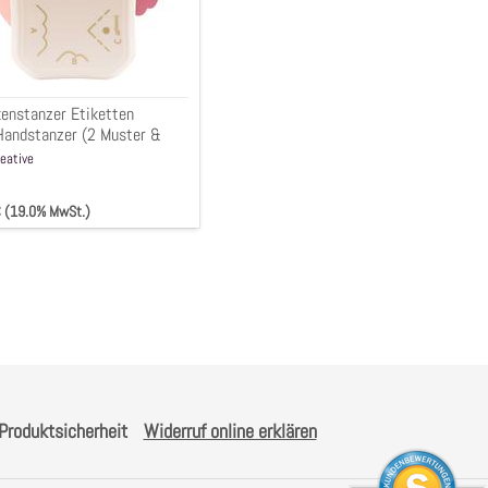
nze)
kenstanzer Etiketten
Handstanzer (2 Muster &
ze)
eative
 € (19.0% MwSt.)
Produktsicherheit
Widerruf online erklären