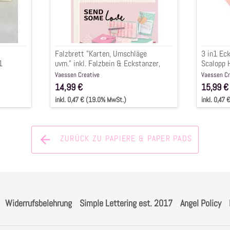
Eckstanzer,
Muster
16x21cm,
&
3-
Lochsta
tlg.
Falzbrett "Karten, Umschläge
3 in1 Ec
1
uvm." inkl. Falzbein & Eckstanzer,
Scalopp 
16x21cm, 3-tlg.
Lochstan
Vaessen Creative
Vaessen Cr
14,99 €
15,99 €
inkl. 0,47 € (19.0% MwSt.)
inkl. 0,47
ZURÜCK ZU PAPIERE & PAPER PADS
Widerrufsbelehrung
Simple Lettering est. 2017
Angel Policy