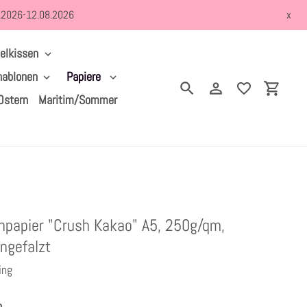
8.2026-12.08.2026
x
elkissen
hablonen
Papiere
Suchen
Einloggen
Einkau
Ostern
Maritim/Sommer
npapier "Crush Kakao" A5, 250g/qm,
ngefalzt
ing
o