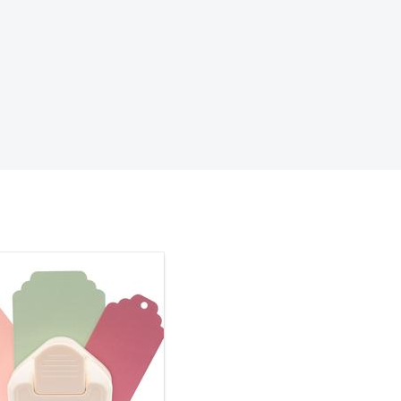
anzer
en
nzer