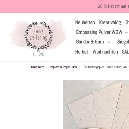
Direkt
20 % Rabatt auf 
zum
Inhalt
S
Neuheiten
Kreativblog
Embossing Pulver WOW
Bänder & Garn
Siege
Herbst
Weihnachten
SA
Startseite
›
Papiere & Paper Pads
›
Öko Kartenpapier "Crush Kakao" A5,