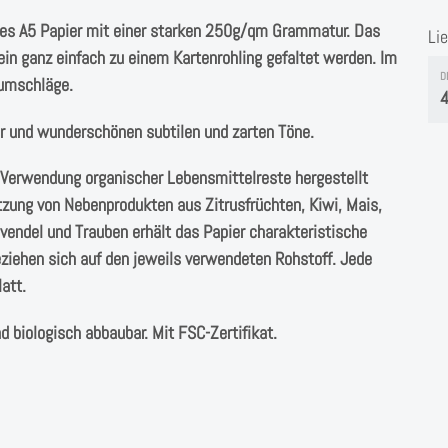
tes A5 Papier mit einer starken 250g/qm Grammatur. Das
Li
ein ganz einfach zu einem Kartenrohling gefaltet werden. Im
D
fumschläge.
4
ur und wunderschönen subtilen und zarten Töne.
r Verwendung organischer Lebensmittelreste hergestellt
utzung von Nebenprodukten aus Zitrusfrüchten, Kiwi, Mais,
vendel und Trauben erhält das Papier charakteristische
eziehen sich auf den jeweils verwendeten Rohstoff. Jede
latt.
d biologisch abbaubar. Mit FSC-Zertifikat.