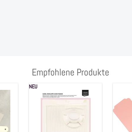
Empfohlene Produkte
NEU
Falzbrett
3
"Karten,
in1
Umschläge
Eckenst
uvm."
Etikett
inkl.
Scalopp
Falzbein
Handsta
&
(2