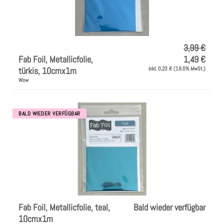
3,99 €
Fab Foil, Metallicfolie,
1,49 €
türkis, 10cmx1m
inkl. 0,23 € (19.0% MwSt.)
Wow
BALD WIEDER VERFÜGBAR
Fab Foil, Metallicfolie, teal,
Bald wieder verfügbar
10cmx1m