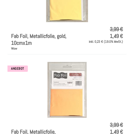
3,99 €
Fab Foil, Metallicfolie, gold,
1,49 €
10cmx1m
inkl. 0,23 € (19.0% MwSt.)
Wow
ANGEBOT
3,99 €
Fab Foil, Metallicfolie,
1,49 €