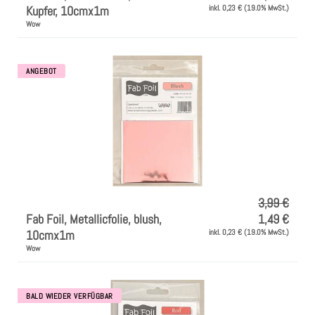
Kupfer, 10cmx1m
inkl. 0,23 € (19.0% MwSt.)
Wow
ANGEBOT
3,99 €
Fab Foil, Metallicfolie, blush,
1,49 €
10cmx1m
inkl. 0,23 € (19.0% MwSt.)
Wow
BALD WIEDER VERFÜGBAR