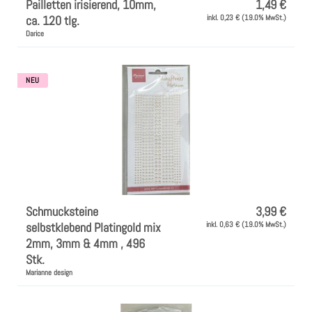
Pailletten irisierend, 10mm,
1,49 €
ca. 120 tlg.
inkl. 0,23 € (19.0% MwSt.)
Darice
NEU
Schmucksteine
3,99 €
selbstklebend Platingold mix
inkl. 0,63 € (19.0% MwSt.)
2mm, 3mm & 4mm , 496
Stk.
Marianne design