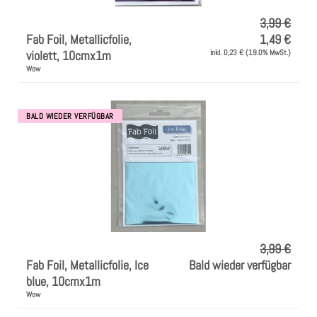
3,99 €
Fab Foil, Metallicfolie,
1,49 €
violett, 10cmx1m
inkl. 0,23 € (19.0% MwSt.)
Wow
BALD WIEDER VERFÜGBAR
3,99 €
Fab Foil, Metallicfolie, Ice
Bald wieder verfügbar
blue, 10cmx1m
Wow