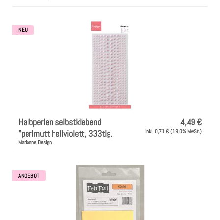
NEU
Halbperlen selbstklebend
4,49 €
"perlmutt hellviolett, 333tlg.
inkl. 0,71 € (19.0% MwSt.)
Marianne Design
ANGEBOT