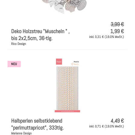
Instagram
Kranzliebe
3,99 €
Deko Holzstreu "Muscheln " ,
1,99 €
bis 2x2,5cm, 36-tlg.
inkl. 0,31 € (19.0% MwSt.)
Rico Design
NEU
Halbperlen selbstklebend
4,49 €
"perlmuttapricot", 333tlg.
inkl. 0,71 € (19.0% MwSt.)
Marianne Design