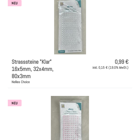
NEU
Strasssteine "Klar"
0,99 €
16x5mm, 32x4mm,
inkl. 0,15 € (19.0% MwSt.)
80x3mm
Nellies Choice
NEU