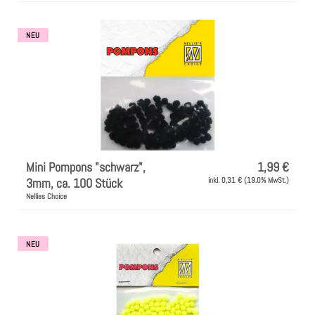
NEU
Mini Pompons "schwarz",
1,99 €
3mm, ca. 100 Stück
inkl. 0,31 € (19.0% MwSt.)
Nellies Choice
NEU