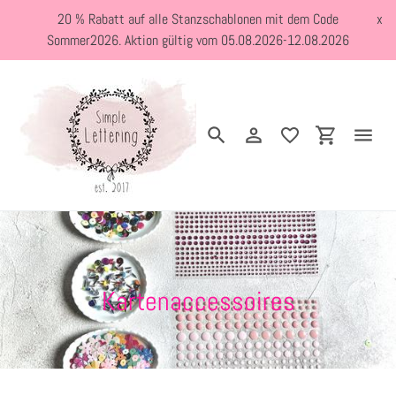
Direkt
20 % Rabatt auf alle Stanzschablonen mit dem Code
x
zum
Sommer2026. Aktion gültig vom 05.08.2026-12.08.2026
Inhalt
Suchen
Einloggen
Einkaufswa
Startseite
›
Kartenaccessoires
Neuheiten
Kreativblog
S
Kartenaccessoires
a
Stanzschablonen
m
Holzstempel
m