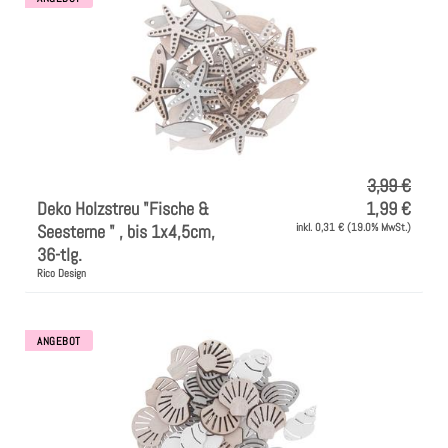
Farben
Zubehör
Frühling/Ostern
3,99 €
Deko Holzstreu "Fische &
1,99 €
Maritim/Sommer
Seesterne " , bis 1x4,5cm,
inkl. 0,31 € (19.0% MwSt.)
36-tlg.
Rico Design
Herbst
Weihnachten
ANGEBOT
SALE