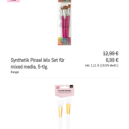
Farben
Zubehör
Frühling/Ostern
12,99 €
Synthetik Pinsel Mix Set für
6,99 €
Maritim/Sommer
mixed media, 5-tlg.
inkl. 1,11 € (19.0% MwSt.)
Ranger
Herbst
Weihnachten
SALE