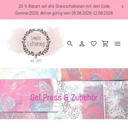
Direkt
20 % Rabatt auf alle Stanzschablonen mit dem Code
x
zum
Sommer2026. Aktion gültig vom 05.08.2026-12.08.2026
Inhalt
Suchen
Einloggen
Einkaufswa
Startseite
›
Gel Press & Zubehör
Neuheiten
Kreativblog
S
Gel Press & Zubehör
a
Stanzschablonen
m
Holzstempel
m