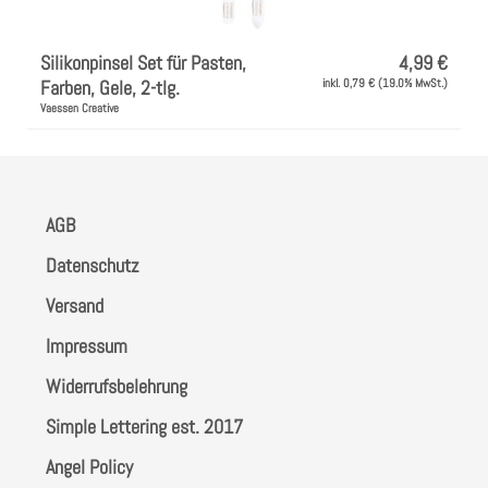
Instagram
Silikonpinsel Set für Pasten,
4,99 €
Kranzliebe
Farben, Gele, 2-tlg.
inkl. 0,79 € (19.0% MwSt.)
Vaessen Creative
AGB
Datenschutz
Versand
Impressum
Widerrufsbelehrung
Simple Lettering est. 2017
Angel Policy