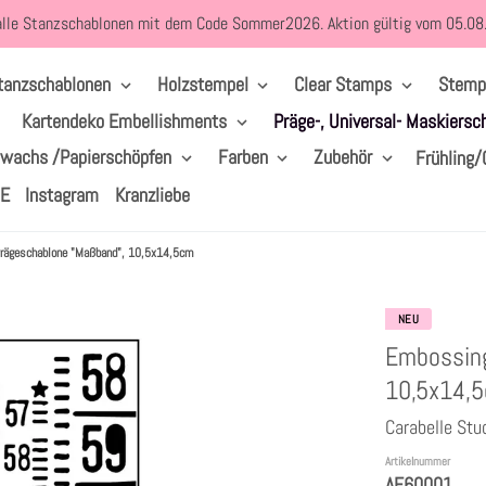
alle Stanzschablonen mit dem Code Sommer2026. Aktion gültig vom 05.0
tanzschablonen
Holzstempel
Clear Stamps
Stemp
Kartendeko Embellishments
Präge-, Universal- Maskiersc
lwachs /Papierschöpfen
Farben
Zubehör
Frühling/
LE
Instagram
Kranzliebe
Prägeschablone "Maßband", 10,5x14,5cm
NEU
Embossing
10,5x14,
Carabelle Stu
Artikelnummer
AE60001