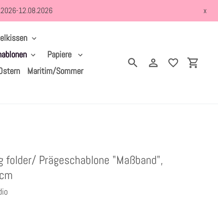
8.2026-12.08.2026
x
elkissen
hablonen
Papiere
Suchen
Einloggen
Einkau
Ostern
Maritim/Sommer
 folder/ Prägeschablone "Maßband",
5cm
dio