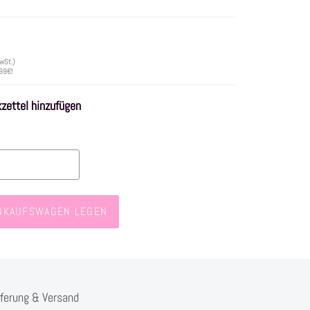
wSt.)
 99€!
ettel hinzufügen
INKAUFSWAGEN LEGEN
eferung & Versand