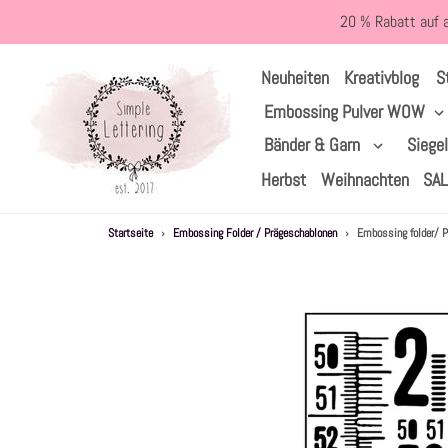
Direkt
20 % Rabatt auf 
zum
Inhalt
S
Neuheiten
Kreativblog
Embossing Pulver WOW
Bänder & Garn
Siege
Herbst
Weihnachten
SA
Startseite
›
Embossing Folder / Prägeschablonen
›
Embossing folder/ 