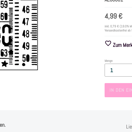
4,99 €
inkl.
0,79 €
(19.0% M
Versandkostenfrei ab
Zum Merkz
Menge
IN DEN E
en.
Li