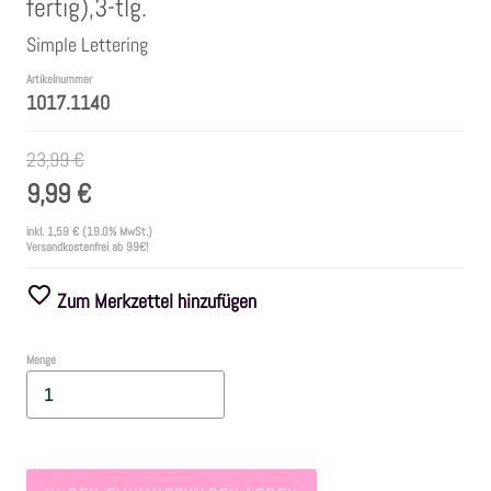
fertig),3-tlg.
Simple Lettering
Farben
Artikelnummer
1017.1140
Zubehör
23,99 €
Frühling/Ostern
9,99 €
inkl.
1,59 €
(19.0% MwSt.)
Maritim/Sommer
Versandkostenfrei ab 99€!
Zum Merkzettel hinzufügen
Herbst
Menge
Weihnachten
SALE