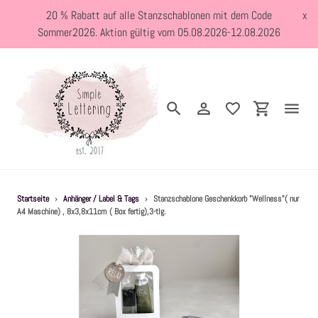
Direkt
20 % Rabatt auf alle Stanzschablonen mit dem Code
x
zum
Sommer2026. Aktion gültig vom 05.08.2026-12.08.2026
Inhalt
Suchen
Einloggen
Einkaufswa
Neuheiten
Startseite
›
Anhänger / Label & Tags
›
Stanzschablone Geschenkkorb "Wellness"( nur
A4 Maschine) , 8x3,8x11cm ( Box fertig),3-tlg.
Kreativblog
Stanzschablonen
Holzstempel