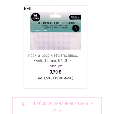
NEU
Hook
&
Loop
Klettverschluss,
weiß,
11
mm,
64
Hook & Loop Klettverschluss,
Stck.
weiß, 11 mm, 64 Stck.
Studio light
3,79 €
inkl. 1,59 € (19.0% MwSt.)
ZURÜCK ZU ANHÄNGER / LABEL &
TAGS