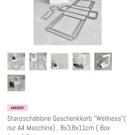
Clear Stamps
Stempelkissen
Embossing Pulver WOW
Kartendeko Embellishments
Präge-, Universal- Maskierschablonen
Papiere
ANGEBOT
Bänder & Garn
Stanzschablone Geschenkkorb "Wellness"(
nur A4 Maschine) , 8x3,8x11cm ( Box
Siegelwachs /Papierschöpfen