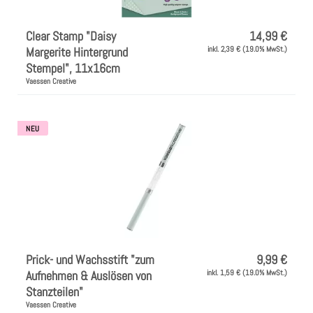
Clear Stamp "Daisy
14,99 €
Margerite Hintergrund
inkl. 2,39 € (19.0% MwSt.)
Stempel", 11x16cm
Vaessen Creative
NEU
Prick- und Wachsstift "zum
9,99 €
Aufnehmen & Auslösen von
inkl. 1,59 € (19.0% MwSt.)
Stanzteilen"
Vaessen Creative