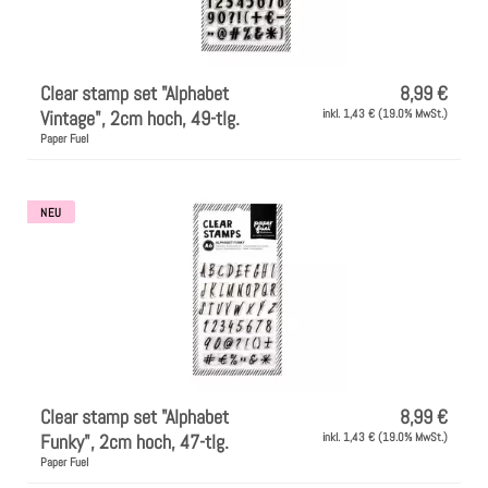
Farben
Clear stamp set "Alphabet
8,99 €
Zubehör
Vintage", 2cm hoch, 49-tlg.
inkl. 1,43 € (19.0% MwSt.)
Paper Fuel
Frühling/Ostern
NEU
Maritim/Sommer
Herbst
Weihnachten
Clear stamp set "Alphabet
8,99 €
SALE
Funky", 2cm hoch, 47-tlg.
inkl. 1,43 € (19.0% MwSt.)
Paper Fuel