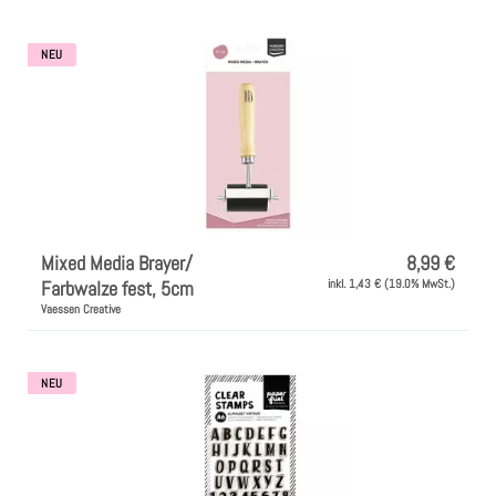
l
Clear Stamps
NEU
u
n
Stempelkissen
g
Embossing Pulver WOW
:
Kartendeko Embellishments
Mixed Media Brayer/
8,99 €
Farbwalze fest, 5cm
inkl. 1,43 € (19.0% MwSt.)
Präge-, Universal- Maskierschablonen
Vaessen Creative
Papiere
NEU
Bänder & Garn
Siegelwachs /Papierschöpfen