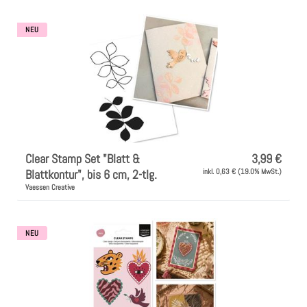
Instagram
NEU
Kranzliebe
Clear Stamp Set "Blatt &
3,99 €
Blattkontur", bis 6 cm, 2-tlg.
inkl. 0,63 € (19.0% MwSt.)
Vaessen Creative
NEU