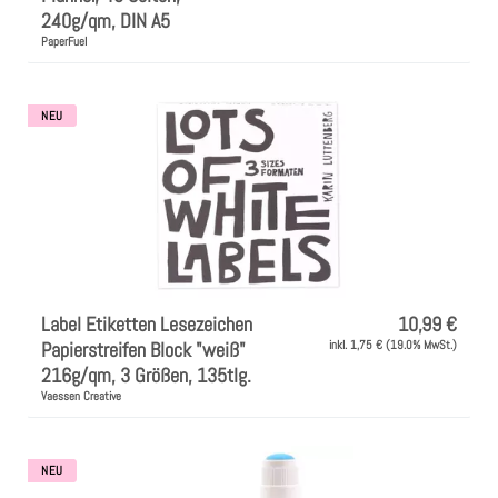
240g/qm, DIN A5
PaperFuel
NEU
Label Etiketten Lesezeichen
10,99 €
Papierstreifen Block "weiß"
inkl. 1,75 € (19.0% MwSt.)
216g/qm, 3 Größen, 135tlg.
Vaessen Creative
NEU