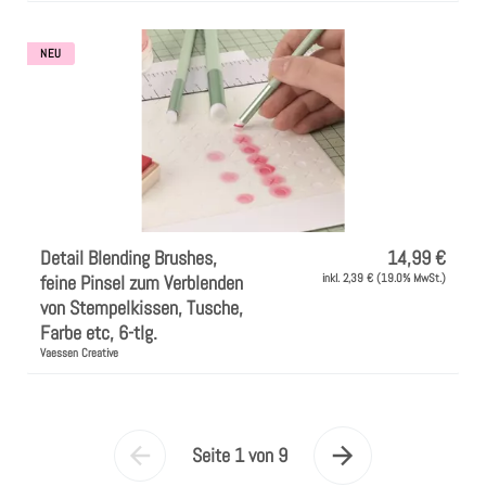
NEU
Detail Blending Brushes,
14,99 €
feine Pinsel zum Verblenden
inkl. 2,39 € (19.0% MwSt.)
von Stempelkissen, Tusche,
Farbe etc, 6-tlg.
Vaessen Creative
Seite 1 von 9
Vorherige
Nächste