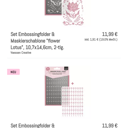
Set Embossingfolder &
11,99 €
Maskierschablone "flower
inkl. 1,91 € (19.0% MwSt.)
Lotus", 10,7x14,6cm, 2-tlg.
Vaessen Creative
NEU
Set Embossingfolder &
11,99 €