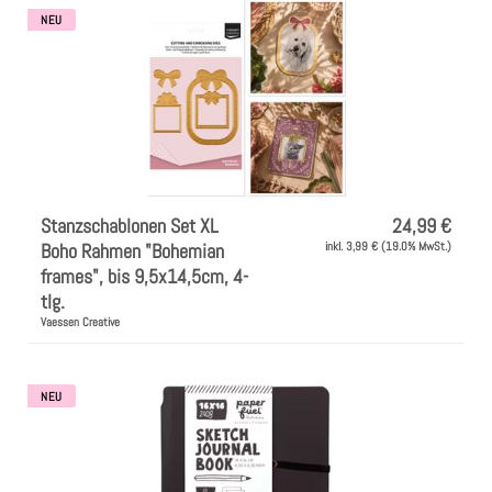
NEU
Stanzschablonen Set XL
24,99 €
Boho Rahmen "Bohemian
inkl. 3,99 € (19.0% MwSt.)
frames", bis 9,5x14,5cm, 4-
tlg.
Vaessen Creative
NEU