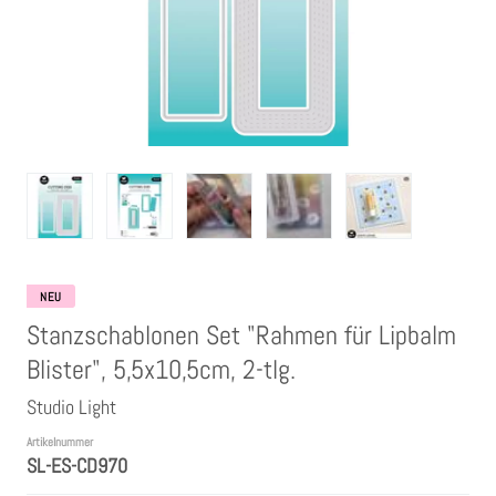
Clear Stamps
Stempelkissen
Embossing Pulver WOW
Kartendeko Embellishments
Präge-, Universal- Maskierschablonen
NEU
Stanzschablonen Set "Rahmen für Lipbalm
Papiere
Blister", 5,5x10,5cm, 2-tlg.
Studio Light
Bänder & Garn
Artikelnummer
SL-ES-CD970
Siegelwachs /Papierschöpfen