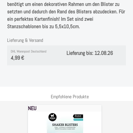
Instagram
benötigt um einen dekorativen Rahmen um den Blister zu
setzten und dadurch den Rand des Blisters abzudecken. Für
Kranzliebe
ein perfektes Kartenfinish! Im Set sind zwei
Stanzschablonen bis zu 5,5x10,5cm.
Lieferung & Versand
DHL Warenpost Deutschland
Lieferung bis: 12.08.26
4,99 €
Empfohlene Produkte
NEU
Blister
Shaker
hoch,
für