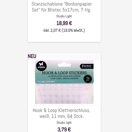
tlg.
Stanzschablone "Bonbonpapier
Set" für Blister, 5x17cm, 7-tlg.
Studio Light
18,99 €
inkl. 2,07 € (19.0% MwSt.)
NEU
Hook
&
Loop
Klettverschluss,
weiß,
11
mm,
64
Hook & Loop Klettverschluss,
Stck.
weiß, 11 mm, 64 Stck.
Studio light
3,79 €