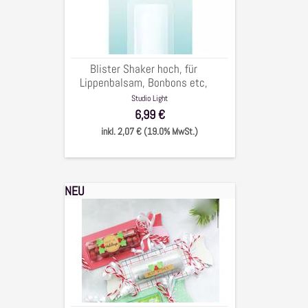
Lippenbalsam,
Bonbons
etc,
2,5x4,5x9,5cm,
Blister Shaker hoch, für
10-
Lippenbalsam, Bonbons etc,
tlg.
2,5x4,5x9,5cm, 10-tlg.
Studio Light
6,99 €
inkl. 2,07 € (19.0% MwSt.)
NEU
Stanzschablone
"Bonbonpapier
Set"
für
Blister,
5x17cm,
7-