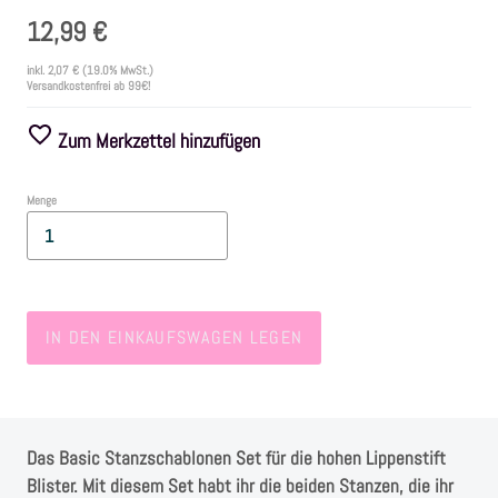
12,99 €
Farben
inkl.
2,07 €
(19.0% MwSt.)
Versandkostenfrei ab 99€!
Zubehör
Zum Merkzettel hinzufügen
Frühling/Ostern
Menge
Maritim/Sommer
Herbst
IN DEN EINKAUFSWAGEN LEGEN
Weihnachten
SALE
Das Basic Stanzschablonen Set für die hohen Lippenstift
Blister. Mit diesem Set habt ihr die beiden Stanzen, die ihr