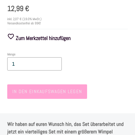
12,99 €
Farben
inkl.
2,07 €
(19.0% MwSt.)
Versandkostenfrei ab 99€!
Zubehör
Zum Merkzettel hinzufügen
Frühling/Ostern
Menge
Maritim/Sommer
Herbst
IN DEN EINKAUFSWAGEN LEGEN
Weihnachten
SALE
Wir haben auf euren Wunsch hin, das Set überarbeitet und
jetzt ein vierteiliges Set mit einem größerem Wimpel