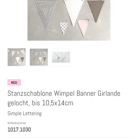
Clear Stamps
Stempelkissen
Embossing Pulver WOW
Kartendeko Embellishments
Präge-, Universal- Maskierschablonen
NEU
Stanzschablone Wimpel Banner Girlande
Papiere
gelocht, bis 10,5x14cm
Simple Lettering
Bänder & Garn
Artikelnummer
1017.1030
Siegelwachs /Papierschöpfen