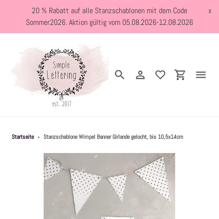
Direkt
20 % Rabatt auf alle Stanzschablonen mit dem Code
x
zum
Sommer2026. Aktion gültig vom 05.08.2026-12.08.2026
Inhalt
Suchen
Einloggen
Einkaufswa
Neuheiten
Startseite
›
Stanzschablone Wimpel Banner Girlande gelocht, bis 10,5x14cm
Kreativblog
Stanzschablonen
Holzstempel