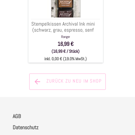
grau,
espresso,
senf
Stempelkissen Archival Ink mini
)
(schwarz, grau, espresso, senf
,
) , 4-tlg.
Ranger
4-
16,99 €
tlg.
(16,99 € / Stück)
inkl. 0,00 € (19.0% MwSt.)
ZURÜCK ZU NEU IM SHOP
AGB
Datenschutz