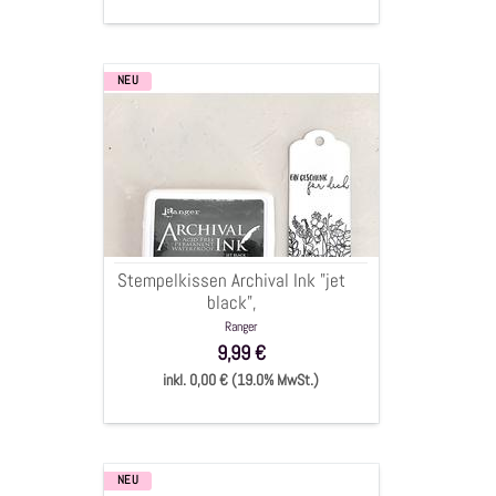
NEU
Stempelkissen
Archival
Ink
"jet
black",
Stempelkissen Archival Ink "jet
black",
Ranger
9,99 €
inkl. 0,00 € (19.0% MwSt.)
NEU
Brilliance