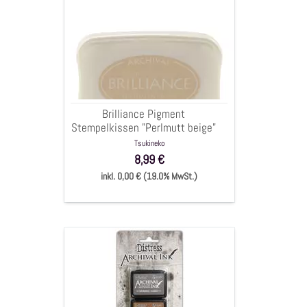
Pigment
Stempelkissen
"Perlmutt
beige"
6,5x9,5cm
Brilliance Pigment
Stempelkissen "Perlmutt beige"
6,5x9,5cm
Tsukineko
8,99 €
inkl. 0,00 € (19.0% MwSt.)
Stempelkissen
Archival
Ink
mini
(schwarz,