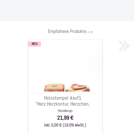
»
Empfohlene Produkte
(
1
/
3
)
NEU
Holzstempel
4auf1
"Herz,Herzkontur,
Herzchen,
Herzilein",
4
Motive
auf
Holzstempel 4auf1
1
"Herz,Herzkontur, Herzchen,
Würfel,
Herzilein", 4 Motive auf 1
Heindesign
5x5cm
Würfel, 5x5cm
21,99 €
inkl. 0,00 € (19.0% MwSt.)