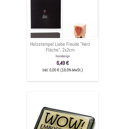
Liebe
Freude
"Herz
Fläche",
2x2cm
Holzstempel Liebe Freude "Herz
Fläche", 2x2cm
Heindesign
6,49 €
inkl. 0,00 € (19.0% MwSt.)
Embossing
Stempelkissen
"klar
&
ultra