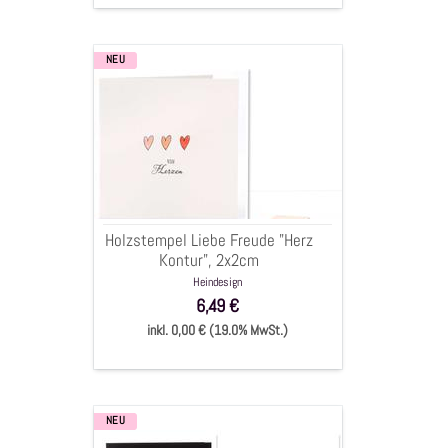
NEU
Holzstempel
Liebe
Freude
"Herz
Kontur",
2x2cm
Holzstempel Liebe Freude "Herz
Kontur", 2x2cm
Heindesign
6,49 €
inkl. 0,00 € (19.0% MwSt.)
NEU
Holzstempel