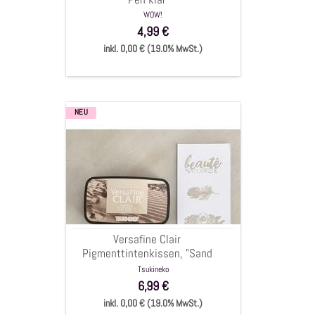
WOW!
4,99 €
inkl. 0,00 € (19.0% MwSt.)
NEU
Versafine
Clair
Pigmenttintenkissen,
"Sand
Dune",
3,5x7,5cm,
Versafine Clair
Pigmenttintenkissen, "Sand
Dune", 3,5x7,5cm,
Tsukineko
6,99 €
inkl. 0,00 € (19.0% MwSt.)