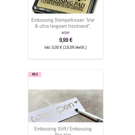
langsam
trocknend",
6,5
Embossing Stempelkissen "klar
x
& ultra langsam trocknend",
9,5
6,5 x 9,5 cm
WOW!
cm
9,99 €
inkl. 0,00 € (19.0% MwSt.)
NEU
Embossing
Stift/
Embossing
Pen
klar
Embossing Stift/ Embossing
Pen klar