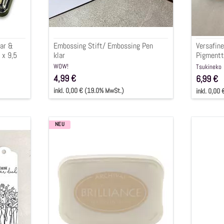
ar &
Embossing Stift/ Embossing Pen
Versafine
 x 9,5
klar
Pigmentt
3,5x7,5c
WOW!
Tsukineko
4,99 €
6,99 €
inkl. 0,00 € (19.0% MwSt.)
inkl. 0,00
NEU
Brilliance
Stempel
Pigment
Archival
Stempelkissen
Ink
"Perlmutt
mini
beige"
(schwar
6,5x9,5cm
grau,
espress
senf
)