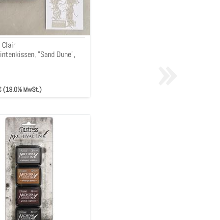
 Clair
»
intenkissen, "Sand Dune",
m,
 € (19.0% MwSt.)
kissen
z,
o,