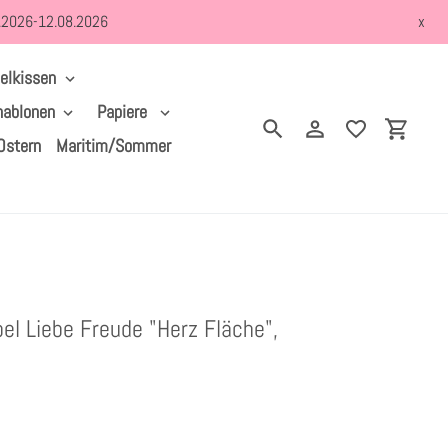
8.2026-12.08.2026
x
elkissen
hablonen
Papiere
Suchen
Einloggen
Einkau
Ostern
Maritim/Sommer
el Liebe Freude "Herz Fläche",