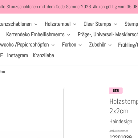
alle Stanzschablonen mit dem Code Sommer2026. Aktion gültig vom 05.0
tanzschablonen
Holzstempel
Clear Stamps
Stemp
Kartendeko Embellishments
Präge-, Universal- Maskiersc
lwachs /Papierschöpfen
Farben
Zubehör
Frühling/
LE
Instagram
Kranzliebe
x2cm
NEU
Holzstemp
2x2cm
Heindesign
Artikelnummer
12201039