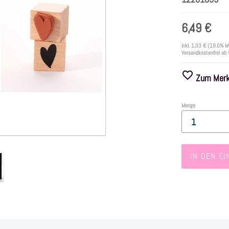
6,49 €
inkl.
1,03 €
(19.0% M
Versandkostenfrei ab
Zum Merkz
Menge
IN DEN E