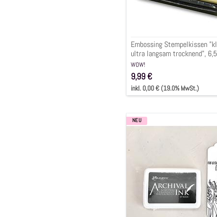
6,5
x
9,5
cm
Embossing Stempelkissen "kl
ultra langsam trocknend", 6,5
cm
WOW!
9,99 €
inkl. 0,00 € (19.0% MwSt.)
NEU
Stempelkissen
Archival
Ink
"jet
black",