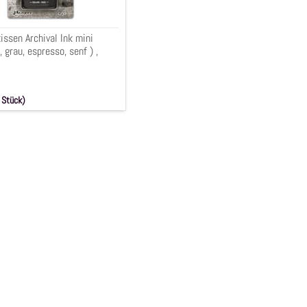
ssen Archival Ink mini
 grau, espresso, senf ) ,
 Stück)
 € (19.0% MwSt.)