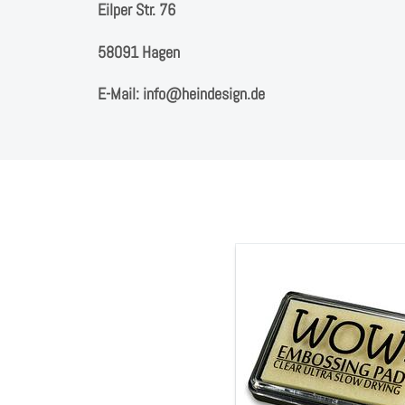
Eilper Str. 76
58091 Hagen
E-Mail: info@heindesign.de
Embossing
Stempelkissen
"klar
&
ultra
langsam
trocknend",