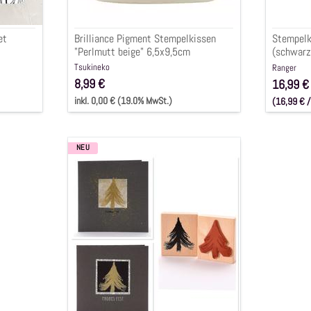
,
4-
et
Brilliance Pigment Stempelkissen
Stempelki
tlg.
"Perlmutt beige" 6,5x9,5cm
(schwarz,
4-tlg.
Tsukineko
Ranger
8,99 €
16,99 €
inkl. 0,00 € (19.0% MwSt.)
(16,99 € /
inkl. 0,00
NEU
Holzstempel
"Tannenbaum
Pinselstrich",
7x8cm