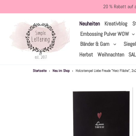
Direkt
20 % Rabatt auf 
zum
Inhalt
S
Neuheiten
Kreativblog
Embossing Pulver WOW
Bänder & Garn
Siege
Herbst
Weihnachten
SA
Startseite
›
Neu im Shop
›
Holzstempel Liebe Freude "Herz Fläche", 2