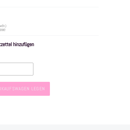
wSt.)
 99€!
ettel hinzufügen
INKAUFSWAGEN LEGEN