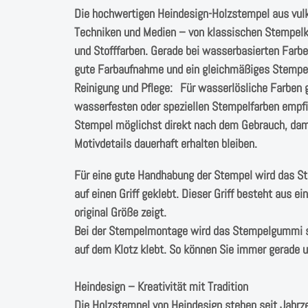
Die hochwertigen Heindesign-Holzstempel aus vulk
Techniken und Medien – von klassischen Stempelkis
und Stofffarben. Gerade bei wasserbasierten Farb
gute Farbaufnahme und ein gleichmäßiges Stempel
Reinigung und Pflege: Für wasserlösliche Farben 
wasserfesten oder speziellen Stempelfarben empfieh
Stempel möglichst direkt nach dem Gebrauch, dami
Motivdetails dauerhaft erhalten bleiben.
Für eine gute Handhabung der Stempel wird das 
auf einen Griff geklebt. Dieser Griff besteht aus 
original Größe zeigt.
Bei der Stempelmontage wird das Stempelgummi s
auf dem Klotz klebt. So können Sie immer gerade
Heindesign – Kreativität mit Tradition
Die Holzstempel von Heindesign stehen seit Jahrz