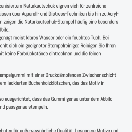
anisiertem Naturkautschuk eignen sich für zahlreiche
sen über Aquarell- und Distress-Techniken bis hin zu Acryl-
en zeigen die Naturkautschuk-Stempel häufig eine besonders
bild.
genügt meist klares Wasser oder ein feuchtes Tuch. Bei
lt sich ein geeigneter Stempelreiniger. Reinigen Sie Ihren
t keine Farbrückstände eintrocknen und die feinen
Stempelgummi mit einer Druckdämpfenden Zwischenschicht
einem lackierten Buchenholzklötzchen, das das Motiv in
o ausgerichtet, dass das Gummi genau unter dem Abbild
 und passgenau stempeln.
ehnten für außergewöhnliche Qualität, besondere Motive und