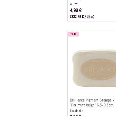
WOW!
4,99 €
(332,66 € / Liter)
inkl. 0,00 € (19.0% MwSt.)
NEU
Brilliance
Pigment
Stempelkissen
"Perlmutt
beige"
6,5x9,5cm
Brilliance Pigment Stempelk
"Perlmutt beige" 6,5x9,5cm
Tsukineko