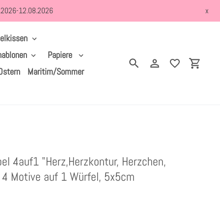
8.2026-12.08.2026
x
elkissen
hablonen
Papiere
Suchen
Einloggen
Einkau
Ostern
Maritim/Sommer
el 4auf1 "Herz,Herzkontur, Herzchen,
, 4 Motive auf 1 Würfel, 5x5cm