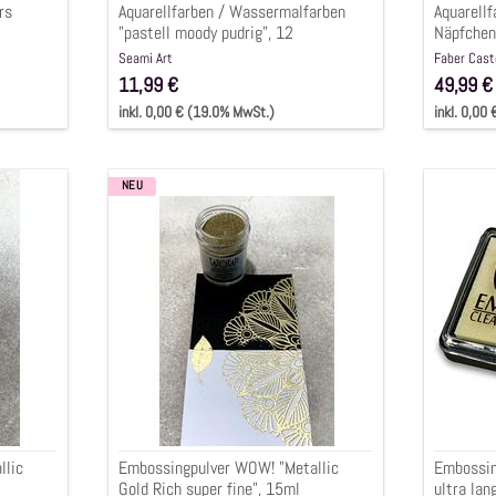
rs
Aquarellfarben / Wassermalfarben
Aquarell
Farben
"pastell moody pudrig", 12
Näpfchen 
)
Näpfchen
Perlmutt
Seami Art
Faber Cast
11,99 €
49,99 €
inkl. 0,00 € (19.0% MwSt.)
inkl. 0,00
NEU
Embossingpulver
Emboss
WOW!
Stempel
"Metallic
"klar
Gold
&
Rich
ultra
super
langsa
fine",
trockne
15ml
6,5
x
9,5
cm
llic
Embossingpulver WOW! "Metallic
Embossin
Gold Rich super fine", 15ml
ultra lan