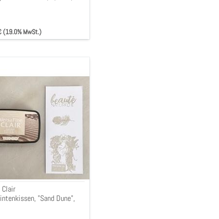
 € (19.0% MwSt.)
ne
tintenkissen,
cm,
 Clair
intenkissen, "Sand Dune",
m,