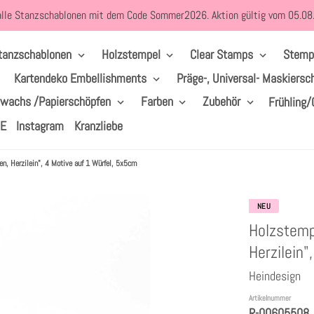
alle Stanzschablonen mit dem Code Sommer2026. Aktion gültig vom 05.0
tanzschablonen
Holzstempel
Clear Stamps
Stemp
Kartendeko Embellishments
Präge-, Universal- Maskiersc
lwachs /Papierschöpfen
Farben
Zubehör
Frühling/
LE
Instagram
Kranzliebe
n, Herzilein", 4 Motive auf 1 Würfel, 5x5cm
NEU
Holzstemp
Herzilein"
Heindesign
Artikelnummer
R-00605508