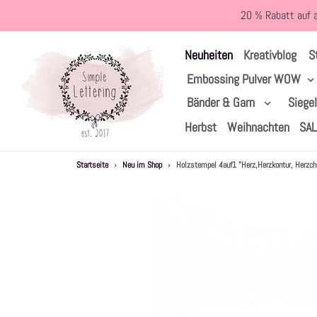
Direkt
20 % Rabatt auf 
zum
Inhalt
S
Neuheiten
Kreativblog
Embossing Pulver WOW
Bänder & Garn
Siege
Herbst
Weihnachten
SA
Startseite
›
Neu im Shop
›
Holzstempel 4auf1 "Herz,Herzkontur, Herzche