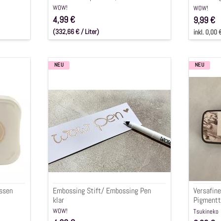
cm
WOW!
WOW!
4,99 €
9,99 €
inkl. 0,00
(332,66 € / Liter)
inkl. 0,00 € (19.0% MwSt.)
NEU
NEU
Embossing
Versafi
Stift/
Clair
Embossing
Pigment
Pen
"Sand
klar
Dune",
3,5x7,5
issen
Embossing Stift/ Embossing Pen
Versafine
klar
Pigmentt
3,5x7,5c
WOW!
Tsukineko