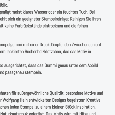
bild.
genügt meist klares Wasser oder ein feuchtes Tuch. Bei
lt sich ein geeigneter Stempelreiniger. Reinigen Sie Ihren
t keine Farbrückstände eintrocknen und die feinen
Stempelgummi mit einer Druckdämpfenden Zwischenschicht
einem lackierten Buchenholzklötzchen, das das Motiv in
o ausgerichtet, dass das Gummi genau unter dem Abbild
 und passgenau stempeln.
ehnten für außergewöhnliche Qualität, besondere Motive und
r Wolfgang Hein entwickelten Designs begeistern Kreative
chen jeden Stempel zu einem kleinen Stück Inspiration.
aturkautschuk gefertigt. Das Motiv wird mit Hitze und