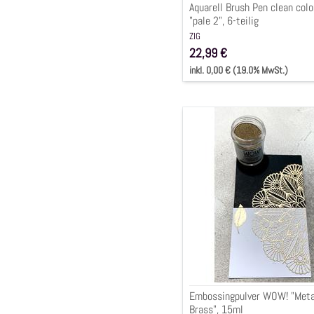
Aquarell Brush Pen clean colo
"pale 2", 6-teilig
ZIG
22,99 €
inkl. 0,00 € (19.0% MwSt.)
Embossingpulver
WOW!
"Metallic
Brass",
15ml
Embossingpulver WOW! "Meta
Brass", 15ml