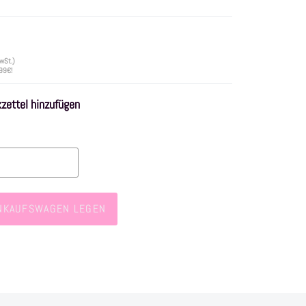
wSt.)
 99€!
ettel hinzufügen
INKAUFSWAGEN LEGEN