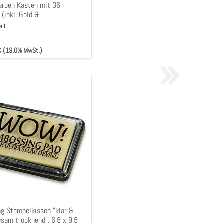
farben Kasten mit 36
(inkl. Gold &
,Kupfer & neon Farben )
ell
»
 € (19.0% MwSt.)
ing
kissen
m
nd",
g Stempelkissen "klar &
gsam trocknend", 6,5 x 9,5