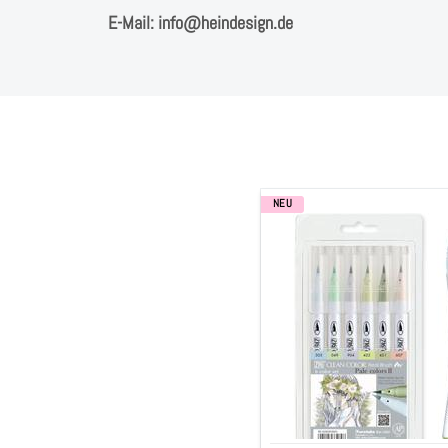
E-Mail: info@heindesign.de
NEU
Aquarell
Brush
Pen
clean
colors
"pale
2",
6-
teilig